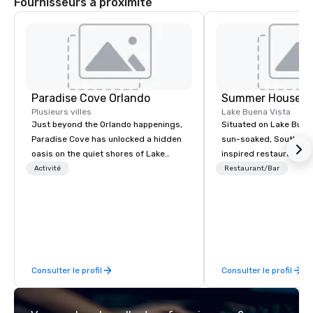
Fournisseurs à proximité
Paradise Cove Orlando
Plusieurs villes
Lake Buena Vista
Just beyond the Orlando happenings,
Situated on Lake Buena
Paradise Cove has unlocked a hidden
sun-soaked, Southern 
oasis on the quiet shores of Lake
inspired restaurant is 
Bryan. Adorned with lush cypress
for cocktail receptions
Activité
Restaurant/Bar
trees, twinkle lights, a palm-thatched
dinners, and dine-aro
tiki bar and beach-side torches on the
your conference. With 
expansive, tideless lake, Paradise
dining options, all avai
Cove will make you feel like you're
private and private pa
worlds away right here in Orlando.
provide a breath of fre
convention spaces. W
Consulter le profil
Consulter le profil
attendees with our loc
seasonally-inspired, 
menu alongside craft 