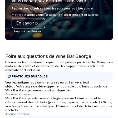
Vous recherchez d'autres fournisseurs ?
signature sweet treats
to Disney Springs? We 
Recherchez d'autres fournisseurs pour vos besoins en
catering services from
matière d'audiovisuel, d'activités, de transport et autres.
catering to custom coo
En savoir plus
and full-service catering. S
House on the Lake is pa
Propulsé par
Chicago-based, Lettuc
restaurant group which
operate over 120 rest
the U.S. with our presi
Foire aux questions de Wine Bar George
Melman being named o
influential people in fin
Découvrez les questions fréquemment posées par Wine Bar George en
matière de santé et de sécurité, de développement durable et de
mantra is “The answer 
diversité et d'inclusion.
question is how.” We w
PRATIQUES DURABLES
to bring this level of h
Veuillez indiquer vos commentaires ou un lien vers tout
excellence to next yea
objectif/stratégie de développement durable ou d'impact social de
Wine Bar George communiqué publiquement.
Aucune réponse.
Wine Bar George a-t-il une stratégie axée sur l'élimination et le
détournement des déchets (plastiques, papiers, cartons, etc.) ? Si oui,
veuillez préciser votre stratégie d'élimination et de détournement des
déchets.
Aucune réponse.