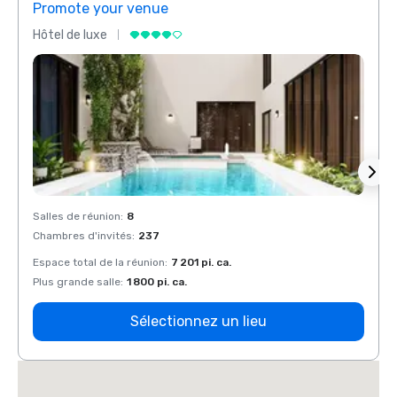
Promote your venue
Prom
Hôtel de luxe
Hôtel
Salles de réunion
:
8
Salles
Chambres d'invités
:
237
Chamb
Espace total de la réunion
:
7 201 pi. ca.
Espace
Plus grande salle
:
1 800 pi. ca.
Plus g
Sélectionnez un lieu