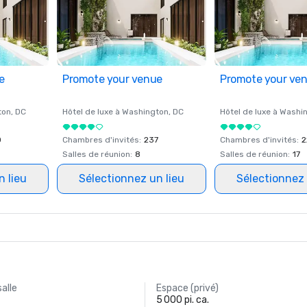
e
Promote your venue
Promote your ve
ton
, DC
Hôtel de luxe à
Washington
, DC
Hôtel de luxe à
Washi
0
Chambres d'invités
:
237
Chambres d'invités
:
2
Salles de réunion
:
8
Salles de réunion
:
17
n lieu
Sélectionnez un lieu
Sélectionnez 
salle
Espace (privé)
5 000 pi. ca.