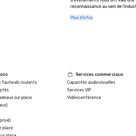
d'événements nous ont valu une 
reconnaissance au sein de l'industr
auprès de nos précieux partenaires
Plus d'infos
reflètent notre engagement conti
organiser des réunions et des év
de haute qualité dans un cadre ac
et inspirant au cœur de Marin.
ions
Services commerciaux
 fauteuils roulants
Capacités audiovisuelles
ptés
Services VIP
adeaux sur place
Vidéoconférence
eur)
privé)
r place
sur place