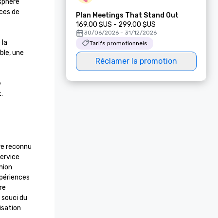
sphère 
ces de 
Plan Meetings That Stand Out
169,00 $US - 299,00 $US
30/06/2026 - 31/12/2026
la 
Tarifs promotionnels
le, une 
Réclamer la promotion
 
.
re reconnu 
ervice 
ion 
ériences 
e 
souci du 
isation 