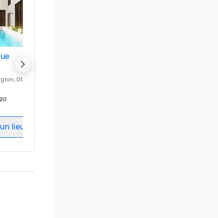
nue
Promote your venue
ngton
, DC
Hôtel de luxe à
Washington
, DC
20
Chambres d'invités
:
237
Salles de réunion
:
8
un lieu
Sélectionnez un lieu