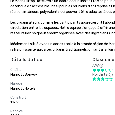
Le Marin Hilltop Hotel offre un cadre accueillant et raffiné pou
détendue et accessible. Idéal pour les réunions d'entreprise et l
réunion intérieurs polyvalents qui peuvent être adaptés à des p
Les organisateurs comme les participants apprécieront l'abondan
circulation entre les espaces. Notre équipe s'engage à offrir un
restauration soigneusement organisée avec des ingrédients loca
Idéalement situé avec un accès facile à la grande région de Marin
rafraîchissante aux sites urbains traditionnels, offrant à la f
Détails du lieu
Classemen
AAA
Chaîne
Marriott Bonvoy
Northstar
Marque
Marriott Hotels
Construit
1969
Rénové