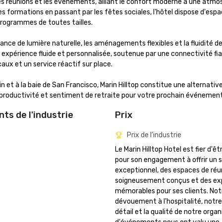
r les réunions et les événements, alliant le confort moderne à une atmo
es formations en passant par les fêtes sociales, l'hôtel dispose d'espa
rogrammes de toutes tailles.

ce de lumière naturelle, les aménagements flexibles et la fluidité de 
e expérience fluide et personnalisée, soutenue par une connectivité fiab
ux et un service réactif sur place.

 et à la baie de San Francisco, Marin Hilltop constitue une alternative
ois productivité et sentiment de retraite pour votre prochain événement
ts de l'industrie
Prix
Prix de l'industrie
Le Marin Hilltop Hotel est fier d'êt
pour son engagement à offrir un s
exceptionnel, des espaces de réun
soigneusement conçus et des exp
mémorables pour ses clients. Notr
dévouement à l'hospitalité, notre 
détail et la qualité de notre organ