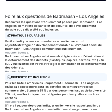
in relationships, which is why it’s our
goal to provide exceptional service
throughout all stages of the event
Foire aux questions de Badmaash - Los Angeles
production process by listening to
your top objectives and goals and
Découvrez les questions fréquemment posées par Badmaash - Los
Angeles en matière de santé et de sécurité, de développement
then delivering on them. By utilizing
durable et de diversité et d'inclusion.
the most current trends in event
PRATIQUES DURABLES
technology and our countless
Veuillez indiquer vos commentaires ou un lien vers tout
resources in the industry, we will
objectif/stratégie de développement durable ou d'impact social de
bring the experience to life for your
Badmaash - Los Angeles communiqué publiquement.
Aucune réponse.
event while staying within budget.
Badmaash - Los Angeles a-t-il une stratégie axée sur l'élimination et
Some of our areas of expertise and
le détournement des déchets (plastiques, papiers, cartons, etc.) ? Si
service include: o cmp event
oui, veuillez préciser votre stratégie d'élimination et de détournement
des déchets.
managers o brand experiences &
Aucune réponse.
activations o custom environmental
DIVERSITÉ ET INCLUSION
design o light design o audio visual &
Pour les hôtels américains uniquement, Badmaash - Los Angeles
sound o content strategy o business
et/ou sa société mère sont-ils certifiés en tant qu'entreprise
theater production o production
commerciale détenue à 51 % par des personnes issues de la diversité
? Si oui, veuillez indiquer les catégories pour lesquelles vous êtes
design & management o contract
certifiés :
negotiations o registration
Aucune réponse.
S'il y a lieu, pourriez-vous indiquer un lien vers le rapport public de
management o team building events o
Badmaash - Los Angeles sur ses initiatives et engagements en
trade show design and production o