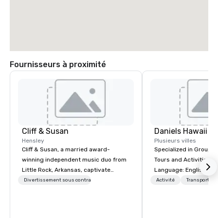
Fournisseurs à proximité
Cliff & Susan
Daniels Hawaii To
Hensley
Plusieurs villes
Cliff & Susan, a married award-
Specialized in Group T
winning independent music duo from
Tours and Activities on Oah
Little Rock, Arkansas, captivate
Language: English, Ge
audiences worldwide with their piano,
French, Portuguese. We can handle
Divertissement sous contrat
Activité
Transport
fiddle, and guitar performances. Their
any group size and wil
lively, request-driven, and interactive
customers first. The owner and all of
shows keep crowds entertained for
DanielsHawaii team m