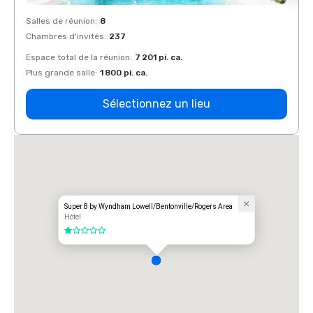
Salles de réunion
:
8
Salles
Chambres d'invités
:
237
Chamb
Espace total de la réunion
:
7 201 pi. ca.
Espace
Plus grande salle
:
1 800 pi. ca.
Plus g
Sélectionnez un lieu
Super 8 by Wyndham Lowell/Bentonville/Rogers Area
Hôtel
1 sur 5