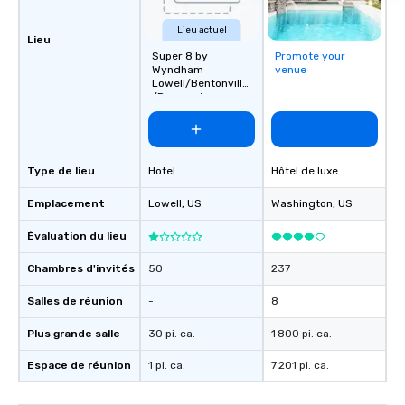
Lieu actuel
Lieu
Super 8 by
Promote your
Wyndham
venue
Lowell/Bentonville
/Rogers Area
Type de lieu
Hotel
Hôtel de luxe
Emplacement
Lowell
, US
Washington
, US
Évaluation du lieu
Chambres d'invités
50
237
Salles de réunion
-
8
Plus grande salle
30 pi. ca.
1 800 pi. ca.
Espace de réunion
1 pi. ca.
7 201 pi. ca.