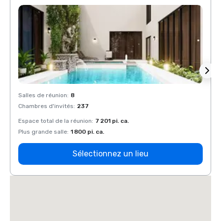
Salles de réunion
:
8
Salles
Chambres d'invités
:
237
Chamb
Espace total de la réunion
:
7 201 pi. ca.
Espace
Plus grande salle
:
1 800 pi. ca.
Plus g
Sélectionnez un lieu