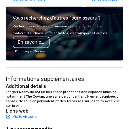
neighboring states. We specialize in
luxury charter buses, executive
Vous recherchez d'autres fournisseurs ?
shuttles, and private group transport.
Why Event Planners Choose Us
Recherchez d'autres fournisseurs pour vos besoins en
Diverse Fleet: Sedans to 56-
matière d'audiovisuel, d'activités, de transport et autres.
passenger motor coaches
En savoir plus
Professional Drivers: Trained for high-
profile events Custom Routing &
Propulsé par
Scheduling Branded Experience:
Custom wraps & signage available VIP
Services: Champagne onboard, red
carpet arrivals Ideal for: Corporate
Informations supplémentaires
Events & Conferences Weddings &
Rehearsal Dinners Music & Food
Additional details
Festivals Sports Team Travel Church
Topgolf Nashville est un lieu phare proposant des espaces uniques, 
notamment The Cowan, une salle de concert entièrement équipée, un 
& School Group Trips Airport Transfers
espace de réunion polyvalent et des terrasses sur les toits avec vue 
& Hotel Shuttles Service Areas
sur la ville.
Tennessee and surrounding states.
Liens web
Visite virtuelle