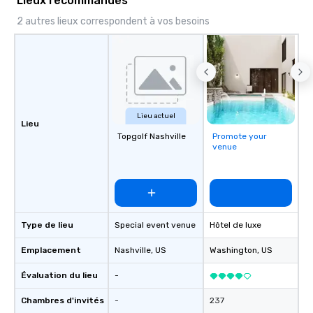
Lieux recommandés
2 autres lieux correspondent à vos besoins
Lieu actuel
Lieu
Topgolf Nashville
Promote your
venue
Type de lieu
Special event venue
Hôtel de luxe
Emplacement
Nashville
, US
Washington
, US
Évaluation du lieu
-
Chambres d'invités
-
237