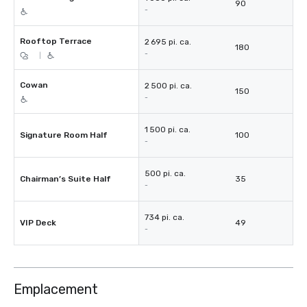
90
-
Rooftop Terrace
2 695 pi. ca.
180
-
|
Cowan
2 500 pi. ca.
150
-
1 500 pi. ca.
Signature Room Half
100
-
500 pi. ca.
Chairman’s Suite Half
35
-
734 pi. ca.
VIP Deck
49
-
Emplacement