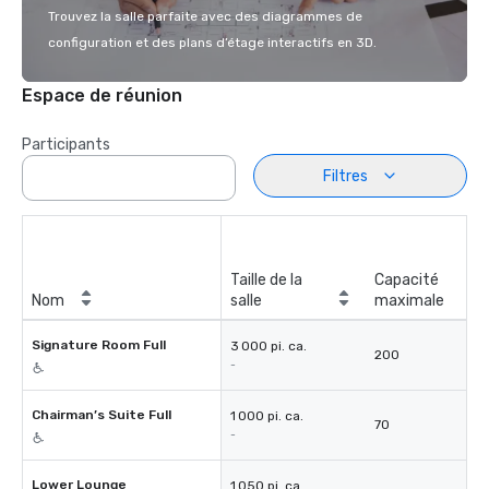
Trouvez la salle parfaite avec des diagrammes de
configuration et des plans d’étage interactifs en 3D.
Espace de réunion
Participants
Filtres
Taille de la
Capacité
Nom
salle
maximale
Signature Room Full
3 000 pi. ca.
200
-
Chairman’s Suite Full
1 000 pi. ca.
70
-
Lower Lounge
1 050 pi. ca.