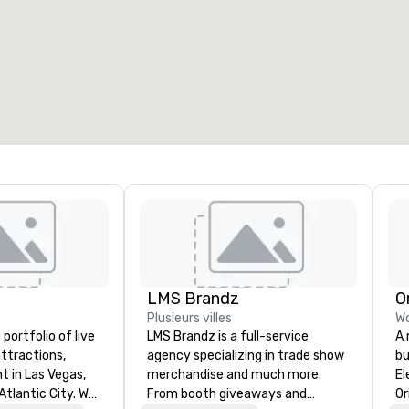
alles de réunion
:
Chambres d'invités
:
7
220
space total de la réunion
:
Plus grande salle
:
2 000 pi. ca.
4 100 pi. ca.
Sélectionnez un lieu
LMS Brandz
O
Plusieurs villes
Wo
portfolio of live
LMS Brandz is a full-service
A 
ttractions,
agency specializing in trade show
bu
t in Las Vegas,
merchandise and much more.
El
Atlantic City. We
From booth giveaways and
Or