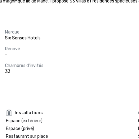
a magnifique île de Mahé. Il propose 33 villas et résidences spacieus
Marque
Six Senses Hotels
Rénové
-
Chambres d'invités
33
Installations
Espace (extérieur)
Espace (privé)
Restaurant sur place