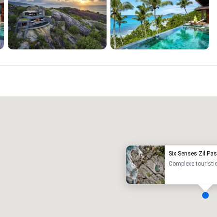
Promote your venue
ôtel de luxe
Six Senses Zil Pa
Complexe touristi