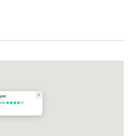
syon
que
•
4 sur 5