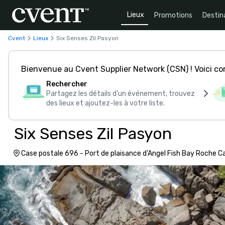
Lieux
Promotions
Destin
Cvent
Lieux
Six Senses Zil Pasyon
Bienvenue au Cvent Supplier Network (CSN) ! Voici 
Rechercher
Partagez les détails d'un événement, trouvez
des lieux et ajoutez-les à votre liste.
Six Senses Zil Pasyon
Case postale 696 - Port de plaisance d'Angel Fish Bay Roche Ca
Seychelles, 00000