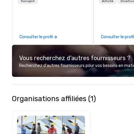
1998
specialize in bus
Transport
Activité
Divertis
relationship sales
team is here to h
clients deliver e
experiences. Indig
party; we work o
Consulter le profil
Consulter le profi
Producers to prov
direct line of c
unparalleled cus
Vous recherchez d'autres fournisseurs ?
Recherchez d'autres fournisseurs pour vos besoins en matièr
Organisations affiliées (1)