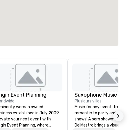
rigin Event Planning
rldwide
Plusieurs villes
minority woman owned
Music for any event, from chil
siness established in July 2009.
romantic to party and intera
evate your next event with
shows! A born showman, Kevi
igin Event Planning, where
DelMastro brings a visual and