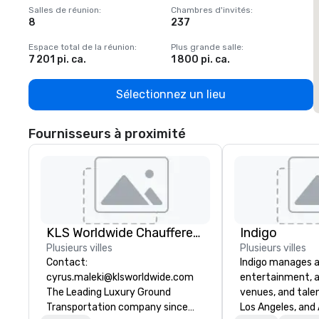
Salles de réunion
:
Chambres d'invités
:
S
8
237
1
Espace total de la réunion
:
Plus grande salle
:
E
7 201 pi. ca.
1 800 pi. ca.
1
Sélectionnez un lieu
Fournisseurs à proximité
KLS Worldwide Chauffered Services
Indigo
Plusieurs villes
Plusieurs villes
Contact:
Indigo manages a 
cyrus.maleki@klsworldwide.com
entertainment, a
The Leading Luxury Ground
venues, and talen
Transportation company since
Los Angeles, and 