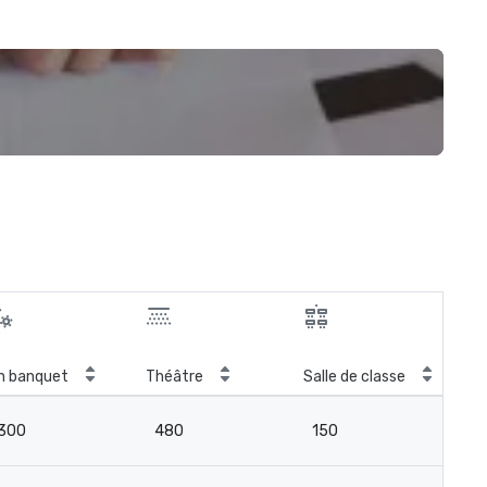
Sal
n banquet
Théâtre
Salle de classe
con
300
480
150
-