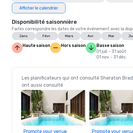
Afficher le calendrier
Disponibilité saisonnière
Faites correspondre les dates de votre événement avec la dispon
Janv.
Févr.
Mars
Avr.
Mai
Ju
Haute saison
Hors saison
Basse saison
01 juil. - 31 août
01 nov. - 31 déc.
Les planificateurs qui ont consulté Sheraton Bra
ont aussi consulté
Promote your venue
Promote your venu