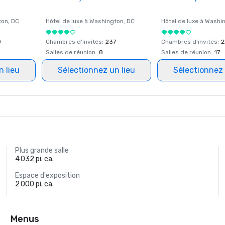
ton
, DC
Hôtel de luxe à
Washington
, DC
Hôtel de luxe à
Washi
0
Chambres d'invités
:
237
Chambres d'invités
:
2
Salles de réunion
:
8
Salles de réunion
:
17
n lieu
Sélectionnez un lieu
Sélectionnez 
Plus grande salle
4 032 pi. ca.
Espace d'exposition
2 000 pi. ca.
Menus