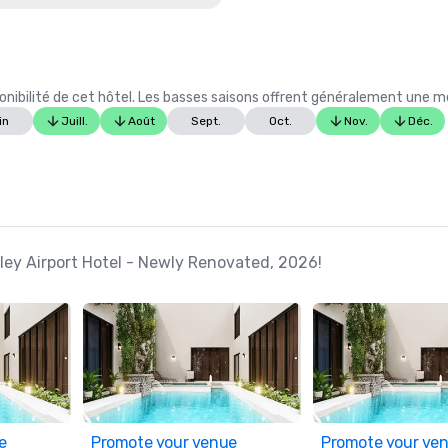
ibilité de cet hôtel. Les basses saisons offrent généralement une meil
in
Juill.
Août
Sept.
Oct.
Nov.
Déc.
dley Airport Hotel - Newly Renovated, 2026!
e
Promote your venue
Promote your ve