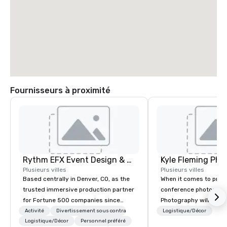
Fournisseurs à proximité
Rythm EFX Event Design & Fabrication
Kyle Fleming Pho
Plusieurs villes
Plusieurs villes
Based centrally in Denver, CO, as the
When it comes to prof
trusted immersive production partner
conference photograph
for Fortune 500 companies since
Photography will deliv
2012. We deliver stunning premium AV
quality photos capturin
Activité
Divertissement sous contrat
Logistique/Décor
and in-house custom scenic
Logistique/Décor
Personnel préféré
important details of y