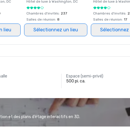
ton
, DC
Hôtel de luxe à
Washington
, DC
Hôtel de luxe à
Washi
0
Chambres d'invités
:
237
Chambres d'invités
:
2
Salles de réunion
:
8
Salles de réunion
:
17
n lieu
Sélectionnez un lieu
Sélectionnez 
salle
Espace (semi-privé)
500 pi. ca.
ion et des plans d’étage interactifs en 3D.