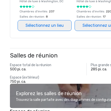
Hôtel de luxe à
Washington
, DC
Hôtel de luxe à
Washing
Chambres d'invités
:
237
Chambres d'invités
:
22
Salles de réunion
:
8
Salles de réunion
:
17
Sélectionnez un lieu
Sélectionnez u
Salles de réunion
Espace total de la réunion
Plus grande 
500 pi. ca.
285 pi. ca.
Espace (extérieur)
750 pi. ca.
Explorez les salles de réunion
Trouvez la salle parfaite avec des diagrammes de configurat