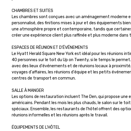
CHAMBRES ET SUITES

Les chambres sont conçues avec un aménagement moderne et fonc
personnalisé, des finitions mises à jour et des équipements bie
une atmosphère propre et contemporaine, tandis que certaines c
créer une expérience client plus raffinée et plus moderne dans to
ESPACES DE RÉUNION ET D'ÉVÉNEMENTS 

Le Hyatt Herald Square New York est idéal pour les réunions in
40 personnes sur le toit du Up on Twenty, si le temps le permet.
avec des lieux d'événements et de réunions locaux à proximité. 
voyages d'affaires, les réunions d'équipe et les petits événem
centres de transport en commun.

SALLE À MANGER

Les options de restauration incluent The Den, qui propose une e
américains. Pendant les mois les plus chauds, le salon sur le toi
spéciaux. Ensemble, les restaurants de l'hôtel offrent des options
réunions informelles et les réunions après le travail.

ÉQUIPEMENTS DE L'HÔTEL
