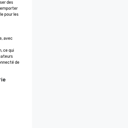
ser des 
 emporter 
 pour les 
, avec 
 ce qui 
ateurs 
onnecté de 
rie