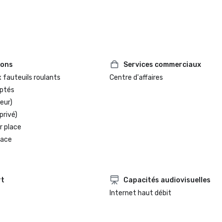
ions
Services commerciaux
 fauteuils roulants
Centre d'affaires
ptés
eur)
privé)
r place
lace
rt
Capacités audiovisuelles
Internet haut débit