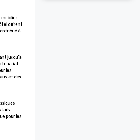
mobilier 
tel offrent 
ontribué à 
nt jusqu'à 
rtenariat 
r les 
aux et des 
ssiques 
tails 
ue pour les 