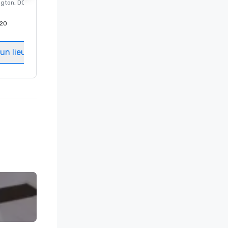
ngton
, DC
Hôtel de luxe à
Washington
, DC
20
Chambres d'invités
:
237
Salles de réunion
:
8
un lieu
Sélectionnez un lieu