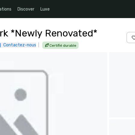
ations
Discover
Luxe
rk *Newly Renovated*
Contactez-nous
|
Certifié durable