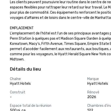
Les clients peuvent poursuivre leur routine dans le centre de remi
espaces flexibles pour rattraper leur retard sur leur travail. Le
pour plus de commodité. Ces équipements renforcent le positio
voyages d'affaires et de loisirs dans le centre-ville de Manhattan
EMPLACEMENT

L'emplacement de l'hôtel est l'un de ses principaux avantages p
Penn Station à quelques pas et Madison Square Garden à quelque
Koreatown, Macy's, Fifth Avenue, Times Square, Empire State Bui
permet d'accéder facilement aux restaurants, aux boutiques, au
comme pour les voyageurs, le Hyatt Herald Square New York co
Midtown.
Détails du lieu
Chaîne
Marque
Hyatt Hotels
Hyatt Hotels
Construit
Rénové
-
2026
Espace total de la réunion
Chambres d'in
500 pi. ca.
122