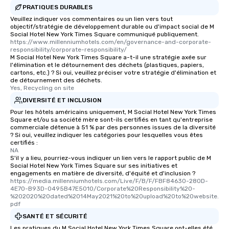
PRATIQUES DURABLES
Veuillez indiquer vos commentaires ou un lien vers tout
objectif/stratégie de développement durable ou d'impact social de M
Social Hotel New York Times Square communiqué publiquement.
https://www.millenniumhotels.com/en/governance-and-corporate-
responsibility/corporate-responsibility/
M Social Hotel New York Times Square a-t-il une stratégie axée sur
l'élimination et le détournement des déchets (plastiques, papiers,
cartons, etc.) ? Si oui, veuillez préciser votre stratégie d'élimination et
de détournement des déchets.
Yes, Recycling on site
DIVERSITÉ ET INCLUSION
Pour les hôtels américains uniquement, M Social Hotel New York Times
Square et/ou sa société mère sont-ils certifiés en tant qu'entreprise
commerciale détenue à 51 % par des personnes issues de la diversité
? Si oui, veuillez indiquer les catégories pour lesquelles vous êtes
certifiés :
NA
S'il y a lieu, pourriez-vous indiquer un lien vers le rapport public de M
Social Hotel New York Times Square sur ses initiatives et
engagements en matière de diversité, d'équité et d'inclusion ?
https://media.millenniumhotels.com/Live/F/B/F/FBF84630-280D-
4E70-B93D-0495B47E5010/Corporate%20Responsibility%20-
%202020%20dated%2014May2021%20to%20upload%20to%20website.
pdf
SANTÉ ET SÉCURITÉ
Les pratiques du M Social Hotel New York Times Square ont-elles été