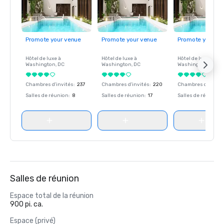
Promote your venue
Promote your venue
Promote your ve
Hôtel de luxe à
Hôtel de luxe à
Hôtel de luxe à
Washington
, DC
Washington
, DC
Washington
, DC
Chambres d'invités
:
237
Chambres d'invités
:
220
Chambres d'invité
Salles de réunion
:
8
Salles de réunion
:
17
Salles de réunion
:
Salles de réunion
Espace total de la réunion
900 pi. ca.
Espace (privé)