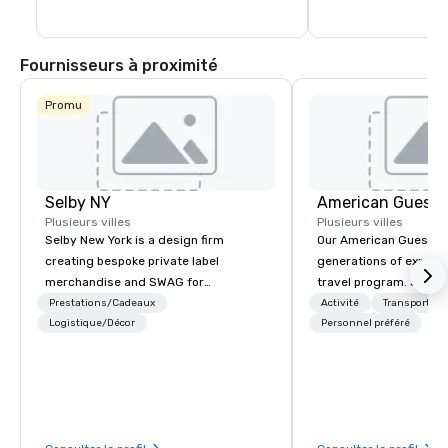
Fournisseurs à proximité
Promu
Selby NY
American Guest
Plusieurs villes
Plusieurs villes
Selby New York is a design firm
Our American Guest fa
creating bespoke private label
generations of experie
merchandise and SWAG for
travel program. Since 
companies, brands and individuals!
mission has been to c
Prestations/Cadeaux
Activité
Transport
We can create anything from fully
Logistique/Décor
imagination of your c
Personnel préféré
custom apparel & totes to pouches &
with tailored incentive
personal care items. We also offer
meetings, and VIP trav
fulfillment & warehousing options to
throughout the USA a
help you meet the needs of your
initial contact, throug
business in these changing times.
sourcing, contracting,