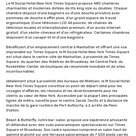
Le M Social Hotel New York Times Square propose 480 chambres 
charmantes et modernes dotées de lits king size ou doubles. Chaque 
chambre dispose d'une baignoire ou d'une douche privative avec 
pommeau de douche à effet pluie, d'un grand espace de travail 
ergonomique, d'une télévision LCD 46 pouces, de chaînes de 
télévision locales et internationales premium, d'un accès Internet 
gratuit, d'un sèche-cheveux et d'un réfrigérateur. Certaines chambres 
disposent d'un canapé-lit et d'une baignoire. 

Bénéficiant d'un emplacement central à Manhattan et offrant une vue 
imprenable sur Times Square, le M Social Hotel New York Times Square 
est situé dans le centre-ville de Manhattan, à proximité de Times 
Square, du quartier des théâtres de Broadway, de Central Park, du 
Rockefeller Center, de boutiques de renommée mondiale et de sites 
incontournables. 

Idéalement situé à proximité des bureaux de Midtown, le M Social Hotel 
New York Times Square constitue un point de départ idéal pour les 
voyages d'affaires, les réunions et les divertissements pour les 
clients au cœur de New York. Accessible par la plupart des principales 
lignes de métro, navette pour le centre Jacob Javits et à distance de 
marche de la gare routière de Port Authority, à 2 arrêts de Penn 
Station. 

Beast & Butterfly, notre bar-salon, propose une expérience amusante 
et détendue avec des vues panoramiques spectaculaires sur Times 
Square et Broadway. Son cadre spacieux comprend un salon haut de 
gamme branché sur une terrasse panoramique de 7 500 pieds carrés 