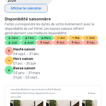
2026
Afficher le calendrier
Disponibilité saisonnière
Faites correspondre les dates de votre événement avec la
disponibilité de cet hôtel. Les basses saisons offrent
généralement une meilleure disponibilité.
Janv.
Févr.
Mars
Avr.
Mai
Juin
Juill.
Août
Sept.
Oct.
Nov.
Déc.
Haute saison
04 sept. - 31 déc.
Hors saison
01 avr. - 30 juin
Basse saison
02 janv. - 31 mars
01 juil. - 03 sept.
Les planificateurs qui ont consulté M Social
Hotel New York Times Square ont aussi
5 lieux
consulté