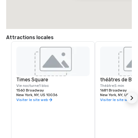
Autobus

M20, M16, M104 ET M7

Consultez la carte des bus de Manhattan de la MTA ou rendez-vous sur 
www.mta.info pour plus d'informations sur les arrêts et les 
destinations.

Taxis

Attractions locales
Les taxis emblématiques de New York circulent fréquemment dans 
Times Square.
Times Square
théâtres de Br
Vie nocturne
1 bloc
Théâtre
5 min
1560 Broadway
1681 Broadway
New York, NY, US 10036
New York, NY, US 100
Visiter le site web
Visiter le site web