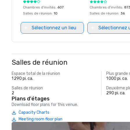
Chambres d'invités
:
607
Chambres d'invités
:
87
Salles de réunion
:
10
Salles de réunion
:
36
Sélectionnez un lieu
Sélectionnez u
Salles de réunion
Espace total de la réunion
Plus grande 
1 290 pi. ca.
1 000 pi. ca.
Salles de réunion
Deuxième plu
2
290 pi. ca.
Plans d'étages
Download floor plans for this venue.
Capacity Charts
Meeting room floor plan