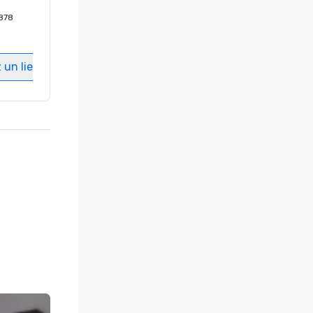
878
Chambres d'invités
:
612
Salles de réunion
:
3
 un lieu
Sélectionnez un lieu