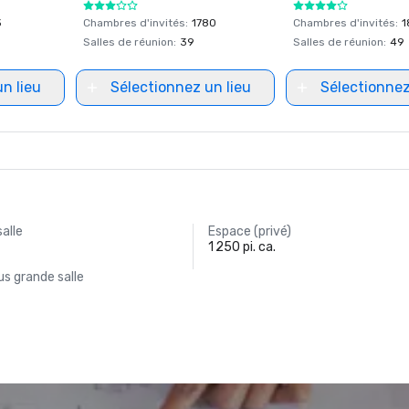
3
Chambres d'invités
:
1780
Chambres d'invités
:
1
Salles de réunion
:
39
Salles de réunion
:
49
n lieu
Sélectionnez un lieu
Sélectionnez
salle
Espace (privé)
1 250 pi. ca.
s grande salle