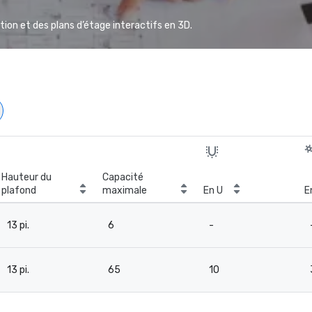
ion et des plans d’étage interactifs en 3D.
Hauteur du
Capacité
plafond
maximale
En U
E
13 pi.
6
-
13 pi.
65
10