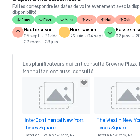
Faites correspondre les dates de votre événement avec la dispo
disponibilité.
Janv.
Févr.
Mars
Avr.
Mai
Juin
Haute saison
Hors saison
Basse sais
05 sept. - 31 déc.
29 juin - 04 sept.
02 janv. - 2
29 mars - 28 juin
Les planificateurs qui ont consulté Crowne Plaz
Manhattan ont aussi consulté
InterContinental New York
Removed from favorites
The Westin New Yor
Removed from favor
Times Square
Times Square
Hôtel de luxe à
New York
, NY
Hôtel à
New York
, NY