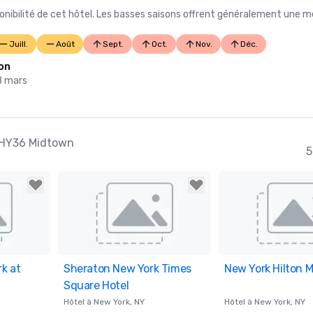
nibilité de cet hôtel. Les basses saisons offrent généralement une me
Juill.
Août
Sept.
Oct.
Nov.
Déc.
on
8 mars
a HY36 Midtown
5
k at
ites
Sheraton New York Times
Removed from favorites
New York Hilton 
Removed from fav
Square Hotel
Hôtel à
New York
, NY
Hôtel à
New York
, NY