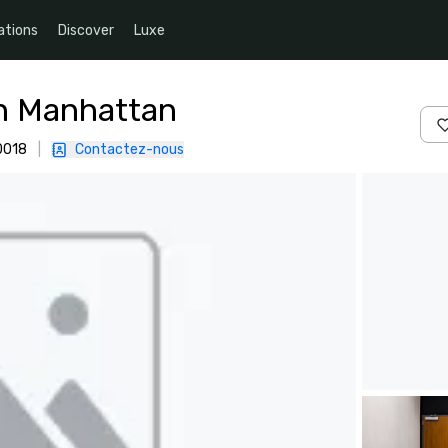
ations
Discover
Luxe
n Manhattan
10018
|
Contactez-nous