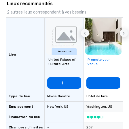
Lieux recommandés
entertainer, part conci
encyclopedia- juggling
2 autres lieux correspondent à vos besoins
roles with a smile on t
belly full of some of t
has to offer.
Lieu actuel
Lieu
United Palace of
Promote your
Cultural Arts
venue
Type de lieu
Movie theatre
Hôtel de luxe
Emplacement
New York
, US
Washington
, US
Évaluation du lieu
-
Chambres d'invités
-
237