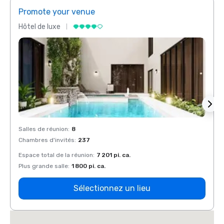
Promote your venue
Prom
Hôtel de luxe
Hôtel
Salles de réunion
:
8
Salles
Chambres d'invités
:
237
Chamb
Espace total de la réunion
:
7 201 pi. ca.
Espace
Plus grande salle
:
1 800 pi. ca.
Plus g
Sélectionnez un lieu