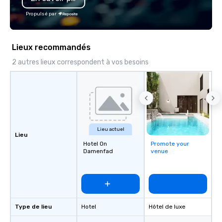
the Valley. Ideal for g
Propulsé par
Fully customizable by 
seniority, and objectiv
Lieux recommandés
2 autres lieux correspondent à vos besoins
Lieu actuel
Lieu
Hotel On
Promote your
Damenfad
venue
Type de lieu
Hotel
Hôtel de luxe