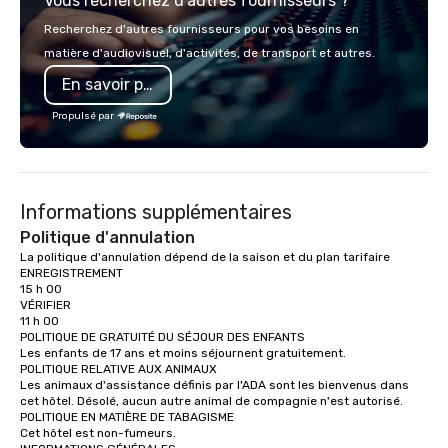
Vous recherchez d'autres fournisseurs ?
Recherchez d'autres fournisseurs pour vos besoins en
matière d'audiovisuel, d'activités, de transport et autres.
En savoir plus
Propulsé par
Informations supplémentaires
Politique d'annulation
La politique d'annulation dépend de la saison et du plan tarifaire

ENREGISTREMENT

15 h 00

VÉRIFIER

11 h 00

POLITIQUE DE GRATUITÉ DU SÉJOUR DES ENFANTS

Les enfants de 17 ans et moins séjournent gratuitement.

POLITIQUE RELATIVE AUX ANIMAUX

Les animaux d'assistance définis par l'ADA sont les bienvenus dans 
cet hôtel. Désolé, aucun autre animal de compagnie n'est autorisé.

POLITIQUE EN MATIÈRE DE TABAGISME

Cet hôtel est non-fumeurs.
