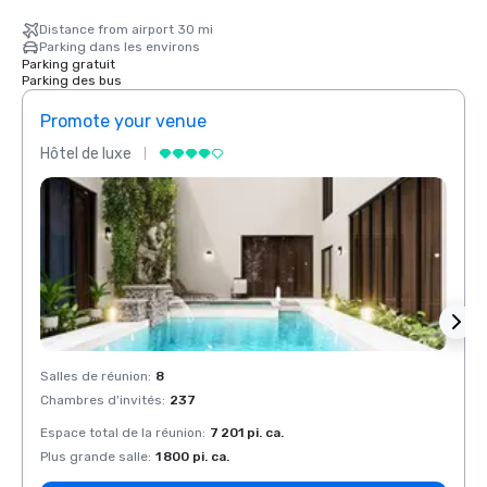
Distance from airport 30 mi
Parking dans les environs
Parking gratuit
Parking des bus
Promote your venue
Prom
Hôtel de luxe
Hôtel
Salles de réunion
:
8
Salles
Chambres d'invités
:
237
Chamb
Espace total de la réunion
:
7 201 pi. ca.
Espace
Plus grande salle
:
1 800 pi. ca.
Plus g