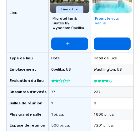
Lieu actuel
Lieu
Microtel Inn &
Promote your
Suites by
venue
Wyndham Opelika
Type de lieu
Hotel
Hôtel de luxe
Emplacement
Opelika
, US
Washington
, US
Évaluation du lieu
Chambres d'invités
77
237
Salles de réunion
1
8
Plus grande salle
1 pi. ca.
1 800 pi. ca.
Espace de réunion
500 pi. ca.
7 201 pi. ca.