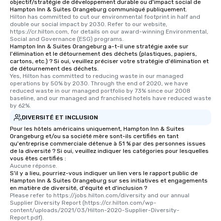
objectif/stratégie de développement durable ou d'impact social de
Hampton Inn & Suites Orangeburg communiqué publiquement.
Hilton has committed to cut our environmental footprint in half and 
double our social impact by 2030. Refer to our website, 
https://cr.hilton.com, for details on our award-winning Environmental, 
Social and Governance (ESG) programs.
Hampton Inn & Suites Orangeburg a-t-il une stratégie axée sur
l'élimination et le détournement des déchets (plastiques, papiers,
cartons, etc.) ? Si oui, veuillez préciser votre stratégie d'élimination et
de détournement des déchets.
Yes, Hilton has committed to reducing waste in our managed 
operations by 50% by 2030. Through the end of 2020, we have 
reduced waste in our managed portfolio by 73% since our 2008 
baseline, and our managed and franchised hotels have reduced waste 
by 62%.
DIVERSITÉ ET INCLUSION
Pour les hôtels américains uniquement, Hampton Inn & Suites
Orangeburg et/ou sa société mère sont-ils certifiés en tant
qu'entreprise commerciale détenue à 51 % par des personnes issues
de la diversité ? Si oui, veuillez indiquer les catégories pour lesquelles
vous êtes certifiés :
Aucune réponse.
S'il y a lieu, pourriez-vous indiquer un lien vers le rapport public de
Hampton Inn & Suites Orangeburg sur ses initiatives et engagements
en matière de diversité, d'équité et d'inclusion ?
Please refer to https://jobs.hilton.com/diversity and our annual 
Supplier Diversity Report (https://cr.hilton.com/wp-
content/uploads/2021/03/Hilton-2020-Supplier-Diversity-
Report.pdf).