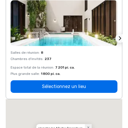
Salles de réunion
:
8
Salles
Chambres d'invités
:
237
Chamb
Espace total de la réunion
:
7 201 pi. ca.
Espace
Plus grande salle
:
1 800 pi. ca.
Plus g
Sélectionnez un lieu