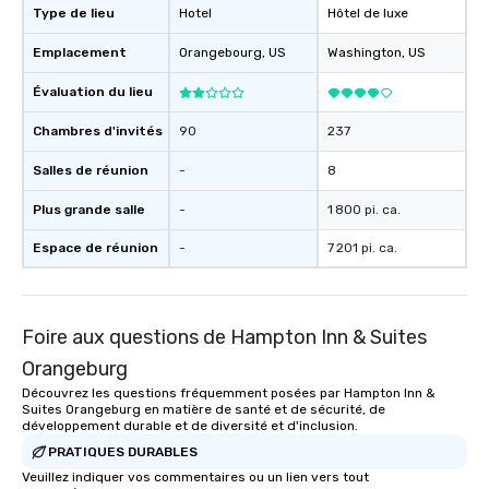
Type de lieu
Hotel
Hôtel de luxe
Association. Chicora (pronounced Cha
Cor Ah) was a Native 
Emplacement
Orangebourg
, US
Washington
, US
Kingdom and tribe so
European explorers in
Évaluation du lieu
South Carolina. The Chi
Chambres d'invités
90
237
reach expanded from 
River to the Cape Fear
Salles de réunion
-
8
Chicora translates in E
of the healing breezes
Plus grande salle
-
1 800 pi. ca.
has the same effect on
Espace de réunion
-
7 201 pi. ca.
city is lost to time a
but kindness and wond
come here. Chicora Tou
welcome to give you t
Foire aux questions de Hampton Inn & Suites
Charleston experience
Orangeburg
Découvrez les questions fréquemment posées par Hampton Inn &
Suites Orangeburg en matière de santé et de sécurité, de
développement durable et de diversité et d'inclusion.
PRATIQUES DURABLES
Veuillez indiquer vos commentaires ou un lien vers tout