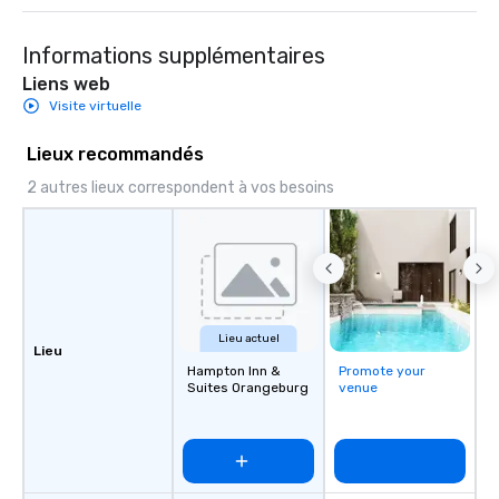
pastel-colored homes
Row to the magnificent
Informations supplémentaires
Saint Michael’s Church 
to see with Chicora Tours! Ch
Liens web
Tours was founded in 
Visite virtuelle
Nicholas Pasquinelli. 
before hand while att
Lieux recommandés
of Charleston, Nichola
2 autres lieux correspondent à vos besoins
ghost tour guide in d
Charleston. This job i
new found passion: S
around Charleston and
stories about the city.
graduating Nicholas w
history tour guide. Aft
Lieu actuel
Lieu
the intricate knowledg
Hampton Inn &
Promote your
Charleston he decided 
Suites Orangeburg
venue
own business and shar
of Charleston with the
is also a licensed tour
a member of the Prese
of Charleston and the 