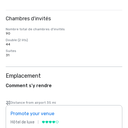
Chambres d'invités
Nombre total de chambres d'invités
90
Double (2 lits)
44
Suites
31
Emplacement
Comment s'y rendre
Distance from airport 35 mi
Promote your venue
Prom
Hôtel de luxe
Hôtel