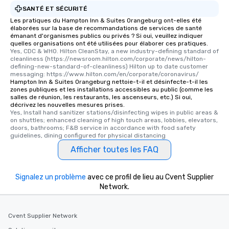
SANTÉ ET SÉCURITÉ
Les pratiques du Hampton Inn & Suites Orangeburg ont-elles été
élaborées sur la base de recommandations de services de santé
émanant d'organismes publics ou privés ? Si oui, veuillez indiquer
quelles organisations ont été utilisées pour élaborer ces pratiques.
Yes, CDC & WHO. Hilton CleanStay, a new industry-defining standard of 
cleanliness (https://newsroom.hilton.com/corporate/news/hilton-
defining-new-standard-of-cleanliness) Hilton up to date customer 
messaging: https://www.hilton.com/en/corporate/coronavirus/
Hampton Inn & Suites Orangeburg nettoie-t-il et désinfecte-t-il les
zones publiques et les installations accessibles au public (comme les
salles de réunion, les restaurants, les ascenseurs, etc.) Si oui,
décrivez les nouvelles mesures prises.
Yes, Install hand sanitizer stations/disinfecting wipes in public areas & 
on shuttles; enhanced cleaning of high touch areas, lobbies, elevators, 
doors, bathrooms; F&B service in accordance with food safety 
guidelines, dining configured for physical distancing
Afficher toutes les FAQ
Signalez un problème
avec ce profil de lieu au Cvent Supplier
Network.
Cvent Supplier Network