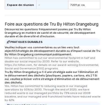
Espace de réunion
-
7 201 pi. ca.
Foire aux questions de Tru By Hilton Orangeburg
Découvrez les questions fréquemment posées par Tru By Hilton
Orangeburg en matière de santé et de sécurité, de développement
durable et de diversité et d'inclusion.
PRATIQUES DURABLES
Veuillez indiquer vos commentaires ou un lien vers tout
objectif/stratégie de développement durable ou d'impact social de Tru
By Hilton Orangeburg communiqué publiquement.
Hilton has committed to cut our environmental footprint in half and 
double our social impact by 2030. Refer to our website, 
https://cr.hilton.com, for details on our award-winning Environmental, 
Social and Governance (ESG) programs.
Tru By Hilton Orangeburg a-t-il une stratégie axée sur l'élimination et
le détournement des déchets (plastiques, papiers, cartons, etc.) ? Si
oui, veuillez préciser votre stratégie d'élimination et de détournement
des déchets.
Yes, Hilton has committed to reducing waste in our managed 
operations by 50% by 2030. Through the end of 2020, we have 
reduced waste in our managed portfolio by 73% since our 2008 
baseline, and our managed and franchised hotels have reduced waste 
by 62%.