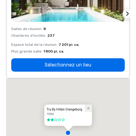
Salles de réunion
:
8
Salles
Chambres d'invités
:
237
Chamb
Espace total de la réunion
:
7 201 pi. ca.
Espace
Plus grande salle
:
1 800 pi. ca.
Plus g
Sélectionnez un lieu
Tru By Hilton Orangeburg
Hôtel
2 sur 5