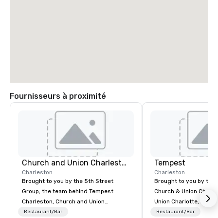
Fournisseurs à proximité
Church and Union Charleston
Tempest
Charleston
Charleston
Brought to you by the 5th Street
Brought to you by the
Group; the team behind Tempest
Church & Union Charle
Charleston, Church and Union
Union Charlotte, La Bel
Charlotte, La Belle Helene Charlotte,
Church & Union Nashvil
Restaurant/Bar
Restaurant/Bar