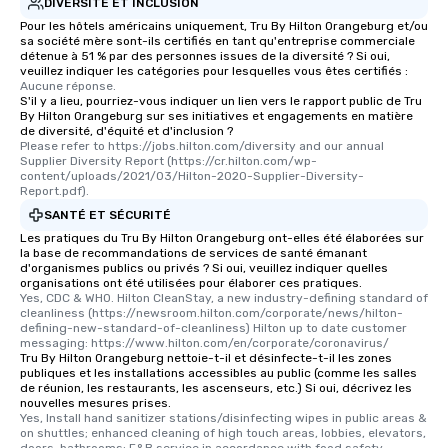
DIVERSITÉ ET INCLUSION
Pour les hôtels américains uniquement, Tru By Hilton Orangeburg et/ou
sa société mère sont-ils certifiés en tant qu'entreprise commerciale
détenue à 51 % par des personnes issues de la diversité ? Si oui,
veuillez indiquer les catégories pour lesquelles vous êtes certifiés :
Aucune réponse.
S'il y a lieu, pourriez-vous indiquer un lien vers le rapport public de Tru
By Hilton Orangeburg sur ses initiatives et engagements en matière
de diversité, d'équité et d'inclusion ?
Please refer to https://jobs.hilton.com/diversity and our annual 
Supplier Diversity Report (https://cr.hilton.com/wp-
content/uploads/2021/03/Hilton-2020-Supplier-Diversity-
Report.pdf).
SANTÉ ET SÉCURITÉ
Les pratiques du Tru By Hilton Orangeburg ont-elles été élaborées sur
la base de recommandations de services de santé émanant
d'organismes publics ou privés ? Si oui, veuillez indiquer quelles
organisations ont été utilisées pour élaborer ces pratiques.
Yes, CDC & WHO. Hilton CleanStay, a new industry-defining standard of 
cleanliness (https://newsroom.hilton.com/corporate/news/hilton-
defining-new-standard-of-cleanliness) Hilton up to date customer 
messaging: https://www.hilton.com/en/corporate/coronavirus/
Tru By Hilton Orangeburg nettoie-t-il et désinfecte-t-il les zones
publiques et les installations accessibles au public (comme les salles
de réunion, les restaurants, les ascenseurs, etc.) Si oui, décrivez les
nouvelles mesures prises.
Yes, Install hand sanitizer stations/disinfecting wipes in public areas & 
on shuttles; enhanced cleaning of high touch areas, lobbies, elevators, 