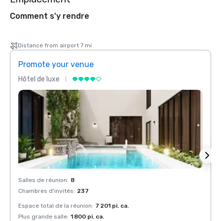
Comment s'y rendre
Distance from airport 7 mi
Promote your venue
Prom
Hôtel de luxe
Hôtel
Salles de réunion
:
8
Salles
Chambres d'invités
:
237
Chamb
Espace total de la réunion
:
7 201 pi. ca.
Espace
Plus grande salle
:
1 800 pi. ca.
Plus g