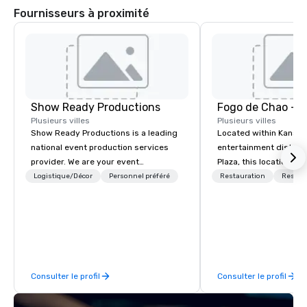
Fournisseurs à proximité
Show Ready Productions
Fogo de Chao - K
Plusieurs villes
Plusieurs villes
Show Ready Productions is a leading
Located within Kansas
national event production services
entertainment district
provider. We are your event
Plaza, this location fe
production partner from start to
dining rooms, private 
Logistique/Décor
Personnel préféré
Restauration
Restau
finish. Our team is dedicated to
groups, soaring wine c
making sure we begin with your vision
Fogo featuring cocktai
and leave you and your attendees
bites, and impeccable 
inspired by the experience.
allows guests to disco
at every turn with diff
menus for all dayparts
Consulter le profil
Consulter le profil
lunch, dinner, weekend
dining, plus full-servi
contactless takeout a