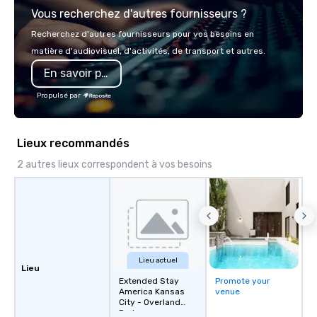
Vous recherchez d'autres fournisseurs ?
options.
Recherchez d'autres fournisseurs pour vos besoins en
matière d'audiovisuel, d'activités, de transport et autres.
En savoir plus
Propulsé par
Lieux recommandés
2 autres lieux correspondent à vos besoins
Lieu actuel
Lieu
Extended Stay
Promote your
America Kansas
venue
City - Overland
Park