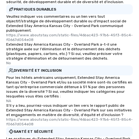
sécurité, de développement durable et de diversité et d'inclusion.
PRATIQUES DURABLES
Veuillez indiquer vos commentaires ou un lien vers tout
objectif/stratégie de développement durable ou d'impact social de
Extended Stay America Kansas City - Overland Park communiqué
publiquement.
https://www.aboutstay.com/static-files/46bac423-97b6-45f3-85c4-
f0667d054e08
Extended Stay America Kansas City - Overland Park a-t-il une
stratégie axée sur l'élimination et le détournement des déchets
(plastiques, papiers, cartons, etc.) ? Si oui, veuillez préciser votre
stratégie d'élimination et de détournement des déchets.
No
DIVERSITÉ ET INCLUSION
Pour les hôtels américains uniquement, Extended Stay America
Kansas City - Overland Park et/ou sa société mère sont-ils certifiés en
tant qu'entreprise commerciale détenue à 51 % par des personnes
issues de la diversité ? Si oui, veuillez indiquer les catégories pour
lesquelles vous êtes certifiés :
NA
S'il y a lieu, pourriez-vous indiquer un lien vers le rapport public de
Extended Stay America Kansas City - Overland Park sur ses initiatives
et engagements en matière de diversité, d'équité et d'inclusion ?
https://www.aboutstay.com/static-files/46bac423-97b6-45f3-85c4-
f0667d054e08
SANTÉ ET SÉCURITÉ
Les pratiques du Extended Stay America Kansas City - Overland Park