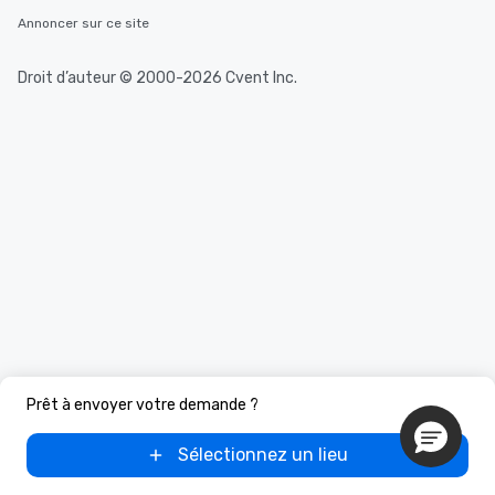
a special warm welcom
Annoncer sur ce site
from the restaurant c
be printed featuring yo
which can be an added 
Droit d’auteur © 2000-2026 Cvent Inc.
those Instagram mome
For added ease, we ca
transportation pick-up
as well as an event ph
for groups that desire 
experience, we can als
an evening helicopter 
glittering lights of The S
Memorable Experience f
Smacking Foodie Tours
to gather and dine tha
experienced, and all ar
remember. Our one-of-
are special, from the fi
Prêt à envoyer votre demande ?
last. It’s an experienc
will reminisce about lo
Sélectionnez un lieu
leave. Location, Location, Location
One of the best reason