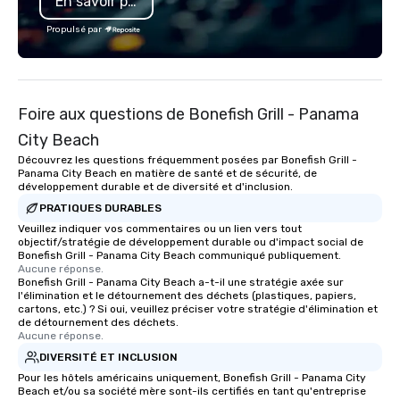
En savoir plus
memorable experiences tailored to
specializing in escort
each client’s goals. Our multilingual
with utmost care, who
Propulsé par
team supports clients in French,
each experience with 
Spanish, and English, with additional
engaging information 
language support available as
Lip Smacking Foodie T
needed. As a Travelife Certified DMC,
entertaining activity 
Foire aux questions de Bonefish Grill - Panama
we are committed to sustainability,
dining experience meld
ethical business practices, and
that are sure to add ne
City Beach
responsible tourism. With experience
meeting events, from 
Découvrez les questions fréquemment posées par Bonefish Grill -
across destinations like New York City,
team building. All-Inclusive Group
Panama City Beach en matière de santé et de sécurité, de
développement durable et de diversité et d'inclusion.
Miami, Los Angeles, San Francisco,
Dining When meeting p
Las Vegas, Chicago, Nashville, and
corporate group event
PRATIQUES DURABLES
New Orleans, we combine creativity,
Smacking Foodie Tours,
Veuillez indiquer vos commentaires ou un lien vers tout
objectif/stratégie de développement durable ou d'impact social de
local expertise, and trusted on-the-
group is assured a top
Bonefish Grill - Panama City Beach communiqué publiquement.
ground support to bring each event to
experience with three 
Aucune réponse.
Bonefish Grill - Panama City Beach a-t-il une stratégie axée sur
life.
signature dishes at ea
l'élimination et le détournement des déchets (plastiques, papiers,
Our affordable tours a
cartons, etc.) ? Si oui, veuillez préciser votre stratégie d'élimination et
person with tax and gr
de détournement des déchets.
Aucune réponse.
included. The only thi
DIVERSITÉ ET INCLUSION
are drinks. However, 
package upgrade is ava
Pour les hôtels américains uniquement, Bonefish Grill - Panama City
Beach et/ou sa société mère sont-ils certifiés en tant qu'entreprise
provides guests a sign