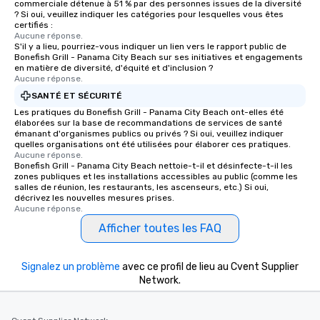
commerciale détenue à 51 % par des personnes issues de la diversité
at various stops. Build Your Network
? Si oui, veuillez indiquer les catégories pour lesquelles vous êtes
certifiés :
Our exclusive experien
Aucune réponse.
ultimate networking op
S'il y a lieu, pourriez-vous indiquer un lien vers le rapport public de
a typical sit-down dinn
Bonefish Grill - Panama City Beach sur ses initiatives et engagements
en matière de diversité, d'équité et d'inclusion ?
to engage the person t
Aucune réponse.
right of you. Because 
SANTÉ ET SÉCURITÉ
place at multiple resta
Les pratiques du Bonefish Grill - Panama City Beach ont-elles été
walking in between, th
élaborées sur la base de recommandations de services de santé
countless opportunitie
émanant d'organismes publics ou privés ? Si oui, veuillez indiquer
quelles organisations ont été utilisées pour élaborer ces pratiques.
with different people 
Aucune réponse.
down at each venue a
Bonefish Grill - Panama City Beach nettoie-t-il et désinfecte-t-il les
traverse along the way
zones publiques et les installations accessibles au public (comme les
salles de réunion, les restaurants, les ascenseurs, etc.) Si oui,
experiences not only 
décrivez les nouvelles mesures prises.
ways to network, but a
Aucune réponse.
way to do so. Large Groups Welcome
Afficher toutes les FAQ
Lip Smacking Foodie To
groups, small or large.
Signalez un problème
avec ce profil de lieu au Cvent Supplier
experiences can acc
Network.
groups from as few as
as 500 guests, making
choice for any corpora