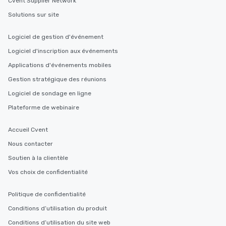
Cvent Supplier Network
Stress-Free Booking 
Solutions sur site
a tour is stress-free a
enjoy the company of 
more easily. You’ll tak
Logiciel de gestion d'événement
knowing that everythin
Logiciel d'inscription aux événements
of from the moment the
Applications d'événements mobiles
booked to the minute i
Since the menu is alre
Gestion stratégique des réunions
have nothing to worry 
Logiciel de sondage en ligne
remember to submit ah
Plateforme de webinaire
date any dietary restr
allergies for anyone in
Accueil Cvent
Feel Like a VIP at Each
Smacking Foodie Tours
Nous contacter
group members never 
Soutien à la clientèle
about waiting in line to
Vos choix de confidentialité
restaurant or being sh
than desirable table. O
Politique de confidentialité
everyone is treated lik
immediate seating upon
Conditions d’utilisation du produit
What’s more, your gro
Conditions d’utilisation du site web