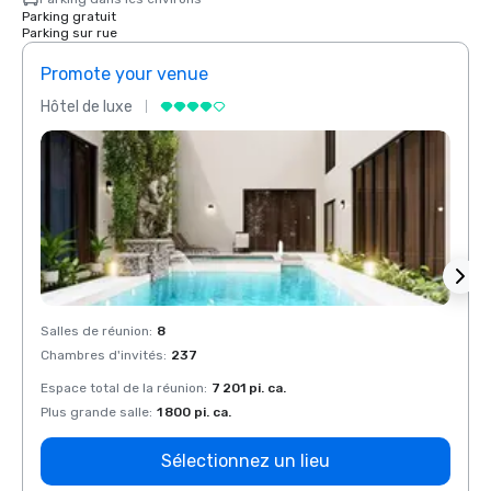
Parking gratuit
Parking sur rue
Promote your venue
Prom
Hôtel de luxe
Hôtel
Salles de réunion
:
8
Salles
Chambres d'invités
:
237
Chamb
Espace total de la réunion
:
7 201 pi. ca.
Espace
Plus grande salle
:
1 800 pi. ca.
Plus g
Sélectionnez un lieu