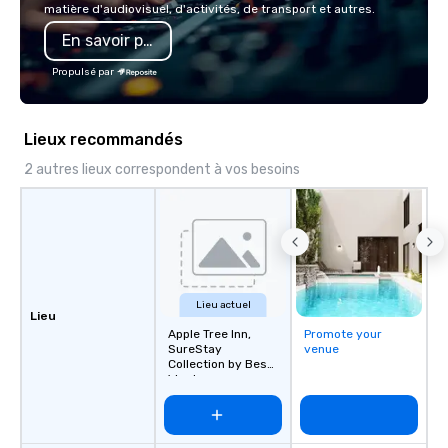
matière d'audiovisuel, d'activités, de transport et autres.
also a certified WOSB.
En savoir plus
Propulsé par
Lieux recommandés
2 autres lieux correspondent à vos besoins
Lieu actuel
Lieu
Apple Tree Inn,
Promote your
SureStay
venue
Collection by Best
Western