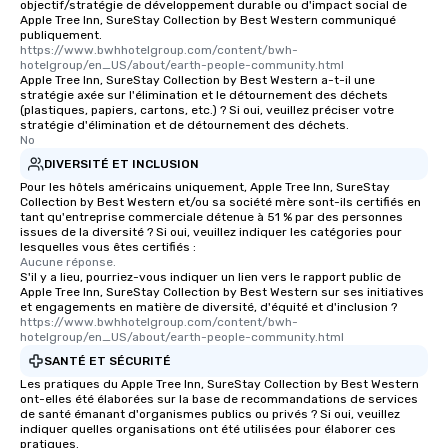
objectif/stratégie de développement durable ou d'impact social de
Apple Tree Inn, SureStay Collection by Best Western communiqué
publiquement.
https://www.bwhhotelgroup.com/content/bwh-
hotelgroup/en_US/about/earth-people-community.html
Apple Tree Inn, SureStay Collection by Best Western a-t-il une
stratégie axée sur l'élimination et le détournement des déchets
(plastiques, papiers, cartons, etc.) ? Si oui, veuillez préciser votre
stratégie d'élimination et de détournement des déchets.
No
DIVERSITÉ ET INCLUSION
Pour les hôtels américains uniquement, Apple Tree Inn, SureStay
Collection by Best Western et/ou sa société mère sont-ils certifiés en
tant qu'entreprise commerciale détenue à 51 % par des personnes
issues de la diversité ? Si oui, veuillez indiquer les catégories pour
lesquelles vous êtes certifiés :
Aucune réponse.
S'il y a lieu, pourriez-vous indiquer un lien vers le rapport public de
Apple Tree Inn, SureStay Collection by Best Western sur ses initiatives
et engagements en matière de diversité, d'équité et d'inclusion ?
https://www.bwhhotelgroup.com/content/bwh-
hotelgroup/en_US/about/earth-people-community.html
SANTÉ ET SÉCURITÉ
Les pratiques du Apple Tree Inn, SureStay Collection by Best Western
ont-elles été élaborées sur la base de recommandations de services
de santé émanant d'organismes publics ou privés ? Si oui, veuillez
indiquer quelles organisations ont été utilisées pour élaborer ces
pratiques.