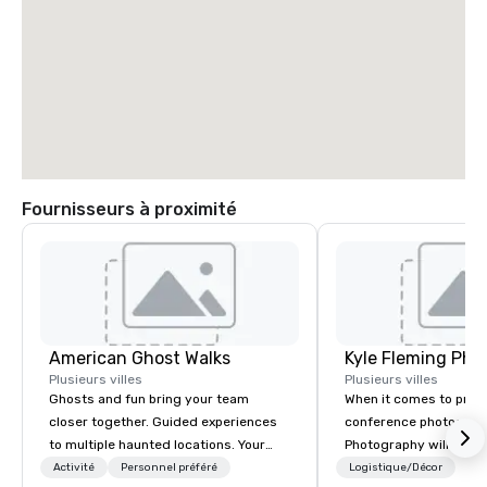
Fournisseurs à proximité
American Ghost Walks
Kyle Fleming Pho
Plusieurs villes
Plusieurs villes
Ghosts and fun bring your team
When it comes to prof
closer together. Guided experiences
conference photograph
to multiple haunted locations. Your
Photography will deliv
group will be treated to a ghostly
quality photos capturin
Activité
Personnel préféré
Logistique/Décor