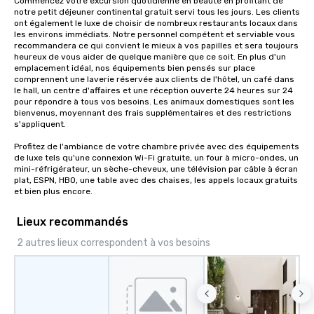
Commencez votre excursion quotidienne en beauté en profitant de 
notre petit déjeuner continental gratuit servi tous les jours. Les clients 
so you can expect a fun, engaging,
ont également le luxe de choisir de nombreux restaurants locaux dans 
and spooky event.
les environs immédiats. Notre personnel compétent et serviable vous 
recommandera ce qui convient le mieux à vos papilles et sera toujours 
heureux de vous aider de quelque manière que ce soit. En plus d'un 
emplacement idéal, nos équipements bien pensés sur place 
comprennent une laverie réservée aux clients de l'hôtel, un café dans 
le hall, un centre d'affaires et une réception ouverte 24 heures sur 24 
pour répondre à tous vos besoins. Les animaux domestiques sont les 
bienvenus, moyennant des frais supplémentaires et des restrictions 
s'appliquent. 

Profitez de l'ambiance de votre chambre privée avec des équipements 
de luxe tels qu'une connexion Wi-Fi gratuite, un four à micro-ondes, un 
mini-réfrigérateur, un sèche-cheveux, une télévision par câble à écran 
plat, ESPN, HBO, une table avec des chaises, les appels locaux gratuits 
et bien plus encore.
Lieux recommandés
2 autres lieux correspondent à vos besoins