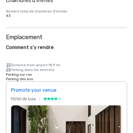
Chambres d'invités
Nombre total de chambres d'invités
43
Emplacement
Comment s'y rendre
Distance from airport 18.9 mi
Parking dans les environs
Parking sur rue
Parking des bus
Promote your venue
Prom
Hôtel de luxe
Hôtel