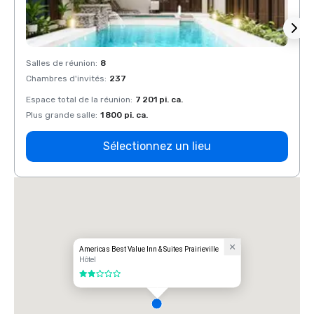
Salles de réunion
:
8
Salles
Chambres d'invités
:
237
Chamb
Espace total de la réunion
:
7 201 pi. ca.
Espace
Plus grande salle
:
1 800 pi. ca.
Plus g
Sélectionnez un lieu
Americas Best Value Inn & Suites Prairieville
Hôtel
2 sur 5