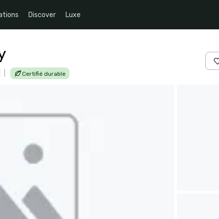
ations
Discover
Luxe
y
s
|
Certifié durable