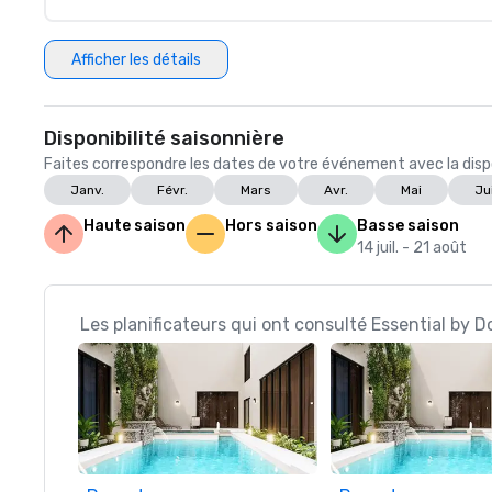
Afficher les détails
Disponibilité saisonnière
Faites correspondre les dates de votre événement avec la dispon
Janv.
Févr.
Mars
Avr.
Mai
Ju
Haute saison
Hors saison
Basse saison
14 juil. - 21 août
Les planificateurs qui ont consulté Essential by D