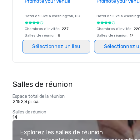
Promote your venue
Promote your venu
Hôtel de luxe à
Washington
, DC
Hôtel de luxe à
Washing
Chambres d'invités
:
237
Chambres d'invités
:
22
Salles de réunion
:
8
Salles de réunion
:
17
Sélectionnez un lieu
Sélectionnez u
Salles de réunion
Espace total de la réunion
2 152,8 pi. ca.
Salles de réunion
14
Explorez les salles de réunion