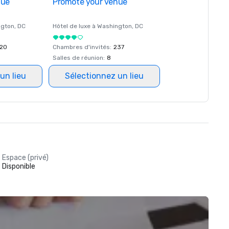
nue
Promote your venue
ngton
, DC
Hôtel de luxe à
Washington
, DC
20
Chambres d'invités
:
237
Salles de réunion
:
8
un lieu
Sélectionnez un lieu
Espace (privé)
Disponible