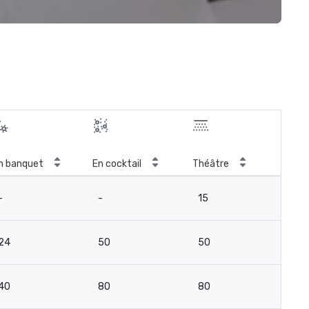
n banquet
En cocktail
Théâtre
Sal
-
-
15
12
24
50
50
4
40
80
80
7