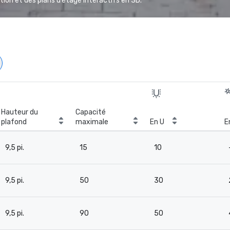
ion et des plans d’étage interactifs en 3D.
Hauteur du
Capacité
plafond
maximale
En U
E
9,5 pi.
15
10
9,5 pi.
50
30
9,5 pi.
90
50