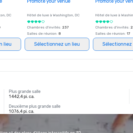
e
Promote your venue
Promote your ve
ton
, DC
Hôtel de luxe à
Washington
, DC
Hôtel de luxe à
Washi
0
Chambres d'invités
:
237
Chambres d'invités
:
2
Salles de réunion
:
8
Salles de réunion
:
17
n lieu
Sélectionnez un lieu
Sélectionnez 
Plus grande salle
1 442,4 pi. ca.
Deuxième plus grande salle
1 076,4 pi. ca.