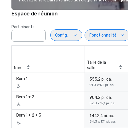
Trouvez la salle parfaite avec des diagrammes de configurat
Espace de réunion
Participants
Configuration
Fonctionnalité
Taille de la
Nom
salle
Bern 1
355,2 pi. ca.
21,0 x 17,1 pi. ca.
Bern 1 + 2
904,2 pi. ca.
52,8 x 17,1 pi. ca.
Bern 1 + 2 + 3
1 442,4 pi. ca.
84,3 x 17,1 pi. ca.