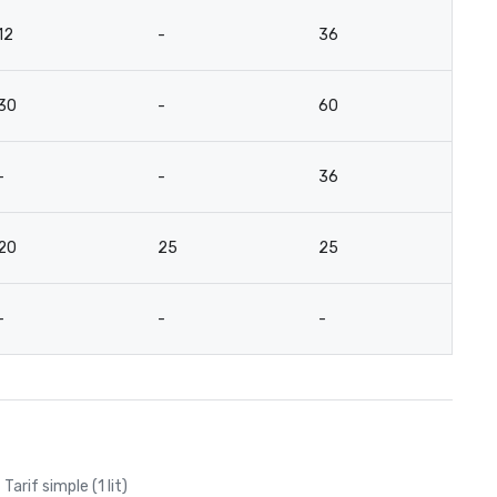
12
-
36
2
30
-
60
5
-
-
36
2
20
25
25
2
-
-
-
-
Tarif simple (1 lit)