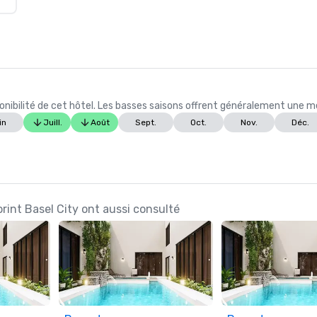
ibilité de cet hôtel. Les basses saisons offrent généralement une meil
in
Juill.
Août
Sept.
Oct.
Nov.
Déc.
orint Basel City ont aussi consulté