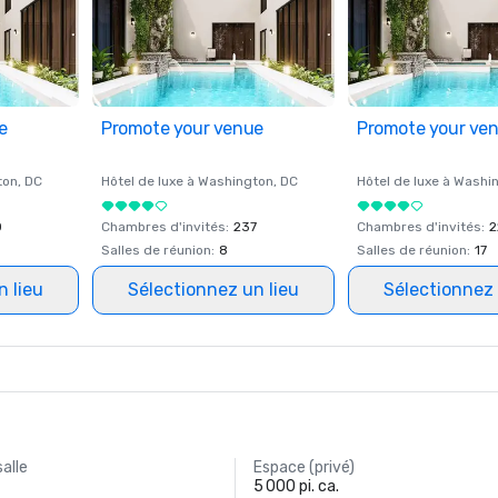
e
Promote your venue
Promote your ve
ton
, DC
Hôtel de luxe à
Washington
, DC
Hôtel de luxe à
Washi
0
Chambres d'invités
:
237
Chambres d'invités
:
2
Salles de réunion
:
8
Salles de réunion
:
17
n lieu
Sélectionnez un lieu
Sélectionnez 
salle
Espace (privé)
5 000 pi. ca.