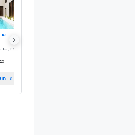
nue
Promote your venue
ngton
, DC
Hôtel de luxe à
Washington
, DC
20
Chambres d'invités
:
237
Salles de réunion
:
8
un lieu
Sélectionnez un lieu