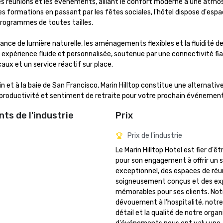
r les réunions et les événements, alliant le confort moderne à une atmo
es formations en passant par les fêtes sociales, l'hôtel dispose d'espa
rogrammes de toutes tailles.

ce de lumière naturelle, les aménagements flexibles et la fluidité de 
e expérience fluide et personnalisée, soutenue par une connectivité fiab
ux et un service réactif sur place.

 et à la baie de San Francisco, Marin Hilltop constitue une alternative
ois productivité et sentiment de retraite pour votre prochain événement
ts de l'industrie
Prix
Prix de l'industrie
Le Marin Hilltop Hotel est fier d'êt
pour son engagement à offrir un s
exceptionnel, des espaces de réun
soigneusement conçus et des exp
mémorables pour ses clients. Notr
dévouement à l'hospitalité, notre 
détail et la qualité de notre organ