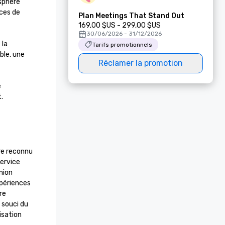
sphère 
ces de 
Plan Meetings That Stand Out
169,00 $US - 299,00 $US
30/06/2026 - 31/12/2026
la 
Tarifs promotionnels
le, une 
Réclamer la promotion
 
.
re reconnu 
ervice 
ion 
ériences 
e 
souci du 
isation 