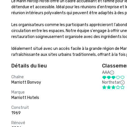
Le Marin Hilltop Hotel offre un cadre accueillant et raffiné pou
détendue et accessible. Idéal pour les réunions d'entreprise et l
réunion intérieurs polyvalents qui peuvent être adaptés à des p
Les organisateurs comme les participants apprécieront l'abondan
circulation entre les espaces. Notre équipe s'engage à offrir un
restauration soigneusement organisée avec des ingrédients loca
Idéalement situé avec un accès facile à la grande région de Marin
rafraîchissante aux sites urbains traditionnels, offrant à la f
Détails du lieu
Classemen
AAA
Chaîne
Marriott Bonvoy
Northstar
Marque
Marriott Hotels
Construit
1969
Rénové