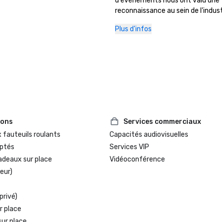
d'événements nous ont valu une 
reconnaissance au sein de l'industr
auprès de nos précieux partenaires
Plus d'infos
reflètent notre engagement conti
organiser des réunions et des év
de haute qualité dans un cadre ac
et inspirant au cœur de Marin.
ions
Services commerciaux
 fauteuils roulants
Capacités audiovisuelles
ptés
Services VIP
adeaux sur place
Vidéoconférence
eur)
privé)
r place
sur place