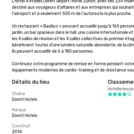
L'hôtel 4 étoiles Dorint Airport-Hotel Zurich, avec ses 239 cha
destiné aux voyageurs d'affaires et aux entreprises qui souhai
l'aéroport et à seulement 500 m de l'autoroute la plus proche.

Un restaurant « Basilico » pouvant accueillir jusqu'à 165 person
jardin, un bar spacieux dans le hall, une cuisine internationale e
les 4 salles de réunion et les 4 salles collectives du premier 
bénéficient toutes d'une lumière naturelle abondante, de la cli
Ils peuvent accueillir de 6 à 180 personnes.

Continuez votre programme de remise en forme pendant votre séjo
équipements modernes de cardio-training et de résistance vou
Détails du lieu
Classemen
Hotelleriesui
Chaîne
Dorint Hotels
Marque
Dorint Hotels
Construit
2014