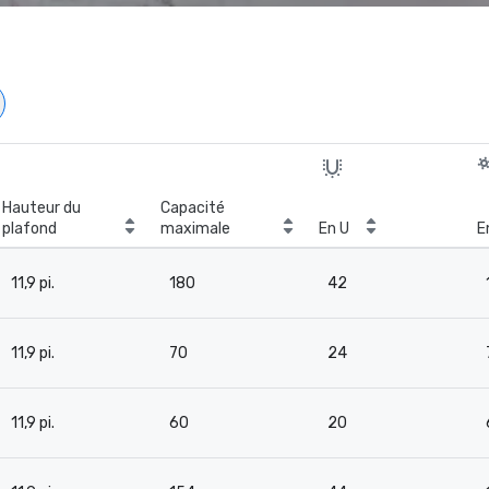
Hauteur du
Capacité
plafond
maximale
En U
E
11,9 pi.
180
42
11,9 pi.
70
24
11,9 pi.
60
20