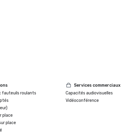
ions
Services commerciaux
 fauteuils roulants
Capacités audiovisuelles
ptés
Vidéoconférence
eur)
r place
sur place
é