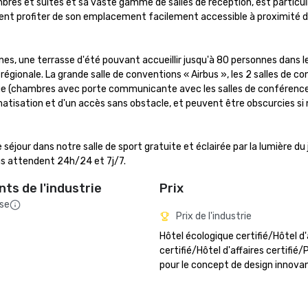
mbres et suites et sa vaste gamme de salles de réception, est particu
tent profiter de son emplacement facilement accessible à proximité d
nes, une terrasse d'été pouvant accueillir jusqu'à 80 personnes dans le
t régionale. La grande salle de conventions « Airbus », les 2 salles de co
étage (chambres avec porte communicante avec les salles de conférence
matisation et d'un accès sans obstacle, et peuvent être obscurcies si n
ur dans notre salle de sport gratuite et éclairée par la lumière du j
s attendent 24h/24 et 7j/7.
ts de l'industrie
Prix
sse
Prix de l'industrie
Hôtel écologique certifié/Hôtel d'a
certifié/Hôtel d'affaires certifié/P
pour le concept de design innova