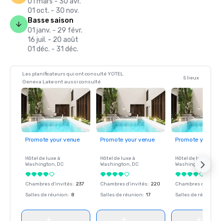
01 mars - 30 avr.
01 oct. - 30 nov.
Basse saison
01 janv. - 29 févr.
16 juil. - 20 août
01 déc. - 31 déc.
Les planificateurs qui ont consulté YOTEL
5 lieux
Geneva Lake ont aussi consulté
Promote your venue
Promote your venue
Promote your ve
Hôtel de luxe à
Hôtel de luxe à
Hôtel de luxe à
Washington
, DC
Washington
, DC
Washington
, DC
Chambres d'invités
:
237
Chambres d'invités
:
220
Chambres d'invité
Salles de réunion
:
8
Salles de réunion
:
17
Salles de réunion
: