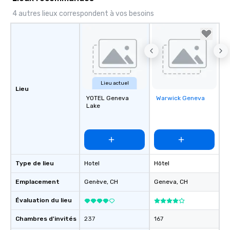
4 autres lieux correspondent à vos besoins
Lieu actuel
Lieu
YOTEL Geneva
Warwick Geneva
Removed from
Lake
favorites
Type de lieu
Hotel
Hôtel
Emplacement
Genève
, CH
Geneva
, CH
Évaluation du lieu
Chambres d'invités
237
167