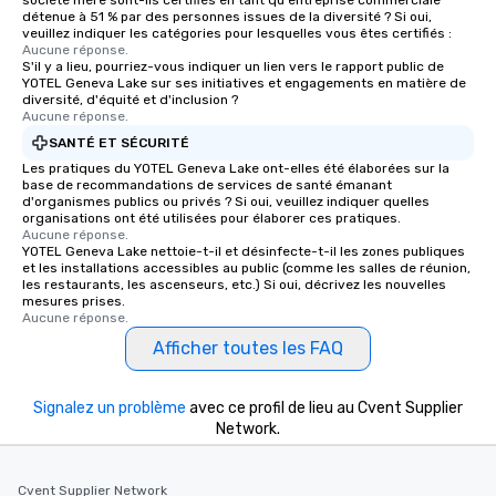
société mère sont-ils certifiés en tant qu'entreprise commerciale
détenue à 51 % par des personnes issues de la diversité ? Si oui,
veuillez indiquer les catégories pour lesquelles vous êtes certifiés :
Aucune réponse.
S'il y a lieu, pourriez-vous indiquer un lien vers le rapport public de
YOTEL Geneva Lake sur ses initiatives et engagements en matière de
diversité, d'équité et d'inclusion ?
Aucune réponse.
SANTÉ ET SÉCURITÉ
Les pratiques du YOTEL Geneva Lake ont-elles été élaborées sur la
base de recommandations de services de santé émanant
d'organismes publics ou privés ? Si oui, veuillez indiquer quelles
organisations ont été utilisées pour élaborer ces pratiques.
Aucune réponse.
YOTEL Geneva Lake nettoie-t-il et désinfecte-t-il les zones publiques
et les installations accessibles au public (comme les salles de réunion,
les restaurants, les ascenseurs, etc.) Si oui, décrivez les nouvelles
mesures prises.
Aucune réponse.
Afficher toutes les FAQ
Signalez un problème
avec ce profil de lieu au Cvent Supplier
Network.
Cvent Supplier Network