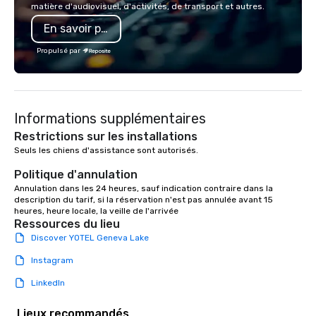
matière d'audiovisuel, d'activités, de transport et autres.
programming that is 
En savoir plus
substantive, and uniqu
the Valley. Ideal for g
Propulsé par
Fully customizable by 
seniority, and objectiv
Informations supplémentaires
Restrictions sur les installations
Seuls les chiens d'assistance sont autorisés.

Politique d'annulation
Annulation dans les 24 heures, sauf indication contraire dans la 
description du tarif, si la réservation n'est pas annulée avant 15 
heures, heure locale, la veille de l'arrivée
Ressources du lieu
Discover YOTEL Geneva Lake
Instagram
LinkedIn
Lieux recommandés