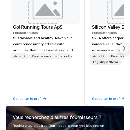
Go! Running Tours ApS
Plusieurs villes
Plusieurs villes
Sustainable and healthy: Make your
SVEA offers corporate
conference unforgettable with
immersive, authentic S
activities that boost well-being and
experience — not a tour
lower carbon footprints. Explore the
transformation. We de
Activité
Divertissement sous contrat
Activité
Divertisseme
world on the run with expert local
facilitate custom exec
Logistique/Décor
running guides.
tours, learning session
workshops, leadership
behind-the-scenes tec
experiences for visiti
incentive groups, and
Consulter le profil
Consulter le profil
offsites. Whether your
think like a Silicon Val
explore the mindsets d
Vous recherchez d'autres fournisseurs ?
world's fastest-growi
or walk away with a pr
Recherchez d'autres fournisseurs pour vos besoins en
innovation playbook, S