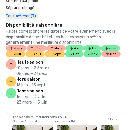
Sécurité sur place
Séjour prolongé
Tout afficher (7)
Disponibilité saisonnière
Faites correspondre les dates de votre événement avec la
disponibilité de cet hôtel. Les basses saisons offrent
généralement une meilleure disponibilité.
Janv.
Févr.
Mars
Avr.
Mai
Juin
Juill.
Août
Sept.
Oct.
Nov.
Déc.
Haute saison
01 janv. - 22 mars
08 déc. - 31 déc.
Hors saison
16 juin - 15 sept.
Basse saison
16 sept. - 07 déc.
23 mars - 15 juin
Les planificateurs qui ont consulté Six
5 lieux
Senses Crans-Montana ont aussi consulté