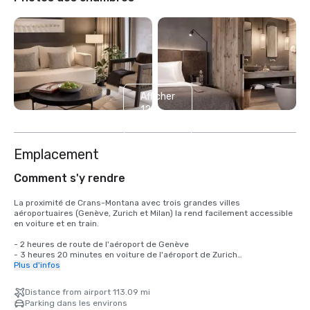
Afficher
12
autres
Emplacement
Comment s'y rendre
La proximité de Crans-Montana avec trois grandes villes 
aéroportuaires (Genève, Zurich et Milan) la rend facilement accessible 
en voiture et en train.

- 2 heures de route de l'aéroport de Genève

- 3 heures 20 minutes en voiture de l'aéroport de Zurich

- 3 heures 40 minutes en voiture de Milan

Plus d'infos
L'hôtel propose un parking sur place et des bornes de recharge 
Distance from airport 113.09 mi
électrique pour les clients voyageant en véhicule hybride ou 
Parking dans les environs
électrique, sous réserve de disponibilité et des frais applicables. De 