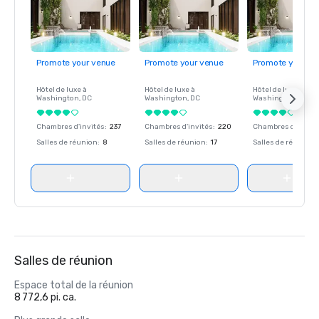
Promote your venue
Promote your venue
Promote your ve
Hôtel de luxe à
Hôtel de luxe à
Hôtel de luxe à
Washington
, DC
Washington
, DC
Washington
, DC
Chambres d'invités
:
237
Chambres d'invités
:
220
Chambres d'invité
Salles de réunion
:
8
Salles de réunion
:
17
Salles de réunion
:
Salles de réunion
Espace total de la réunion
8 772,6 pi. ca.