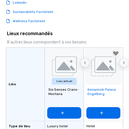
LinkedIn
Sustainability Factsheet
Wellness Factsheet
Lieux recommandés
8 autres lieux correspondent à vos besoins
Lieu actuel
Lieu
Six Senses Crans-
Kempinski Palace
Removed from
Montana
Engelberg
favorites
Type de lieu
Luxury hotel
Hôtel