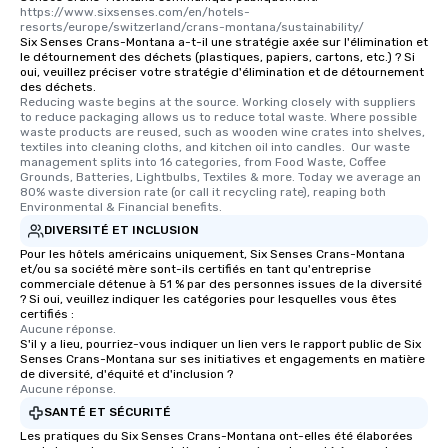
https://www.sixsenses.com/en/hotels-
resorts/europe/switzerland/crans-montana/sustainability/
Six Senses Crans-Montana a-t-il une stratégie axée sur l'élimination et
le détournement des déchets (plastiques, papiers, cartons, etc.) ? Si
oui, veuillez préciser votre stratégie d'élimination et de détournement
des déchets.
Reducing waste begins at the source. Working closely with suppliers 
to reduce packaging allows us to reduce total waste. Where possible 
waste products are reused, such as wooden wine crates into shelves, 
textiles into cleaning cloths, and kitchen oil into candles.  Our waste 
management splits into 16 categories, from Food Waste, Coffee 
Grounds, Batteries, Lightbulbs, Textiles & more. Today we average an 
80% waste diversion rate (or call it recycling rate), reaping both 
Environmental & Financial benefits.
DIVERSITÉ ET INCLUSION
Pour les hôtels américains uniquement, Six Senses Crans-Montana
et/ou sa société mère sont-ils certifiés en tant qu'entreprise
commerciale détenue à 51 % par des personnes issues de la diversité
? Si oui, veuillez indiquer les catégories pour lesquelles vous êtes
certifiés :
Aucune réponse.
S'il y a lieu, pourriez-vous indiquer un lien vers le rapport public de Six
Senses Crans-Montana sur ses initiatives et engagements en matière
de diversité, d'équité et d'inclusion ?
Aucune réponse.
SANTÉ ET SÉCURITÉ
Les pratiques du Six Senses Crans-Montana ont-elles été élaborées