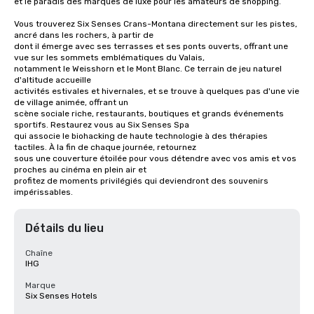
et le paradis des marques de luxe pour les amateurs de shopping.

Vous trouverez Six Senses Crans-Montana directement sur les pistes, 
ancré dans les rochers, à partir de

dont il émerge avec ses terrasses et ses ponts ouverts, offrant une 
vue sur les sommets emblématiques du Valais,

notamment le Weisshorn et le Mont Blanc. Ce terrain de jeu naturel 
d'altitude accueille

activités estivales et hivernales, et se trouve à quelques pas d'une vie 
de village animée, offrant un

scène sociale riche, restaurants, boutiques et grands événements 
sportifs. Restaurez vous au Six Senses Spa

qui associe le biohacking de haute technologie à des thérapies 
tactiles. À la fin de chaque journée, retournez

sous une couverture étoilée pour vous détendre avec vos amis et vos 
proches au cinéma en plein air et

profitez de moments privilégiés qui deviendront des souvenirs 
impérissables.
Détails du lieu
Chaîne
IHG
Marque
Six Senses Hotels