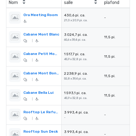
Nom
salle
plafond
Ora Meeting Room
430,6 pi. ca.
-
21,0 x 20,9 pi. ca.
Cabane Mont Blanc
3 024,7 pi. ca.
11,5 pi.
65,6 x 39,4 pi. ca.
|
Cabane Petit Mont Bonvin
1 517,7 pi. ca.
11,5 pi.
45,9 x 32,8 pi. ca.
|
Cabane Mont Bonvin
2 238,9 pi. ca.
11,5 pi.
55,8 x 39,4 pi. ca.
|
Cabane Bella Lui
1 593,1 pi. ca.
11,5 pi.
45,9 x 32,8 pi. ca.
|
Rooftop Le Refuge
3 993,4 pi. ca.
-
-
|
Rooftop Sun Deck
3 993,4 pi. ca.
-