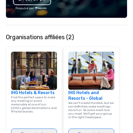
worldwide through state-of-the-art
Propulsé par
technologies, human touch and
advanced quality assurance protocol.
Our comprehensive service offerings
include airport transfers, cruise port
Organisations affiliées (2)
transfers, roadshows, long distance
rides and event transportation
service. Livery solutions, ride
statuses and partner evaluation
protocols are some of the Limos4
products that bring necessary
flexibility and seamlessness in
today’s fast-paced world.
IHG Hotels & Resorts
IHG Hotels and
Find the perfect space to make
Resorts - Global
any meeting or event
We can't create the deck, but we
memorable at one of our
can definitely make meetings
6,000+ global destinations and
more fun. So come meet how
19 hotel brands.
you meet. We'll get your group
in the right headspace.