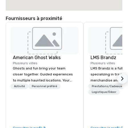
Fournisseurs à proximité
American Ghost Walks
LMS Brandz
Plusieurs villes
Plusieurs villes
Ghosts and fun bring your team
LMS Brandz is a full-s
closer together. Guided experiences
specializing in trade 
to multiple haunted locations. Your
merchandise and muc
group will be treated to a ghostly
booth giveaways and 
Activité
Personnel préféré
Prestations/Cadeaux
experience during a 90-120 minute
to executive gifting, d
Logistique/Décor
walking tour, 3-hour bus excursion, or
banners, signage, fulfi
pick a custom experience with food
logistics, shipping, al
and alcohol options or a family-
commerce solutions we 
oriented experience as well. Your team
While there are many 
has been on outings before, but this
companies to choose f
Consulter le profil
Consulter le profil