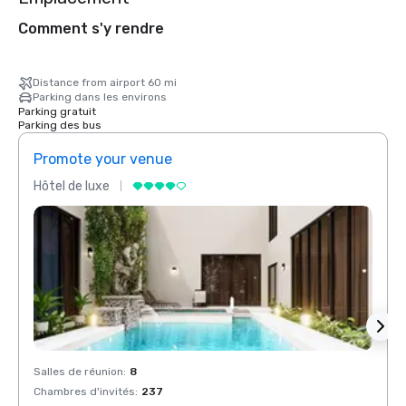
Comment s'y rendre
Distance from airport 60 mi
Parking dans les environs
Parking gratuit
Parking des bus
Promote your venue
Prom
Hôtel de luxe
Hôtel
Salles de réunion
:
8
Salles
Chambres d'invités
:
237
Chamb