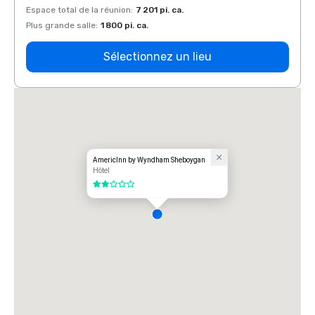
Espace total de la réunion
:
7 201 pi. ca.
Espace
Plus grande salle
:
1 800 pi. ca.
Plus g
Sélectionnez un lieu
AmericInn by Wyndham Sheboygan
Hôtel
2 sur 5