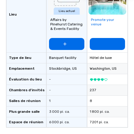
Lieu actuel
Lieu
Affairs by
Promote your
Pinehurst Catering
venue
& Events Facility
Type de lieu
Banquet facility
Hôtel de luxe
Emplacement
Stockbridge
, US
Washington
, US
Évaluation du lieu
-
Chambres d'invités
-
237
Salles de réunion
1
8
Plus grande salle
3 000 pi. ca.
1 800 pi. ca.
Espace de réunion
6 000 pi. ca.
7 201 pi. ca.