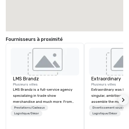
Fournisseurs à proximité
LMS Brandz
Extraordinary
Plusieurs villes
Plusieurs villes
LMS Brandz is a full-service agency
Extraordinary was bor
specializing in trade show
singular, ambitious vis
merchandise and much more. From
assemble the most cre
booth giveaways and branded apparel
of event professionals
Prestations/Cadeaux
Divertissement sous cont
to executive gifting, displays,
Logistique/Décor
We believe that except
Logistique/Décor
banners, signage, fulfillment,
the result of elite tale
logistics, shipping, along with e-
perfect unison. With centuries of