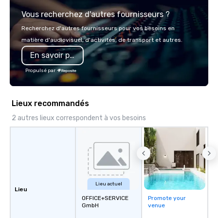
explore the mindsets d
Vous recherchez d'autres fournisseurs ?
world's fastest-growi
or walk away with a pr
Recherchez d'autres fournisseurs pour vos besoins en
innovation playbook, S
matière d'audiovisuel, d'activités, de transport et autres.
programming that is 
En savoir plus
substantive, and uniqu
the Valley. Ideal for g
Propulsé par
Fully customizable by 
seniority, and objectiv
Lieux recommandés
2 autres lieux correspondent à vos besoins
Lieu actuel
Lieu
OFFICE+SERVICE
Promote your
GmbH
venue