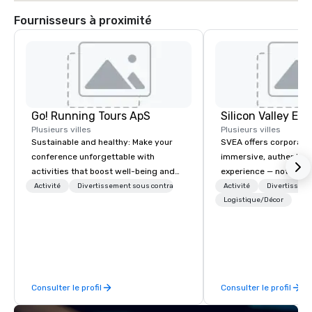
Fournisseurs à proximité
Go! Running Tours ApS
Plusieurs villes
Plusieurs villes
Sustainable and healthy: Make your
SVEA offers corporate
conference unforgettable with
immersive, authentic S
activities that boost well-being and
experience — not a tour
lower carbon footprints. Explore the
transformation. We de
Activité
Divertissement sous contrat
Activité
Divertisseme
world on the run with expert local
facilitate custom exec
Logistique/Décor
running guides.
tours, learning session
workshops, leadership
behind-the-scenes tec
experiences for visiti
incentive groups, and
Consulter le profil
Consulter le profil
offsites. Whether your
think like a Silicon Val