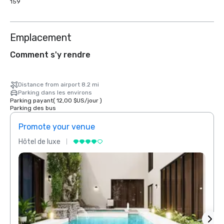
159
Emplacement
Comment s'y rendre
Distance from airport 8.2 mi
Parking dans les environs
Parking payant
(
12,00 $US
/
jour
)
Parking des bus
Promote your venue
Prom
Hôtel de luxe
Hôtel