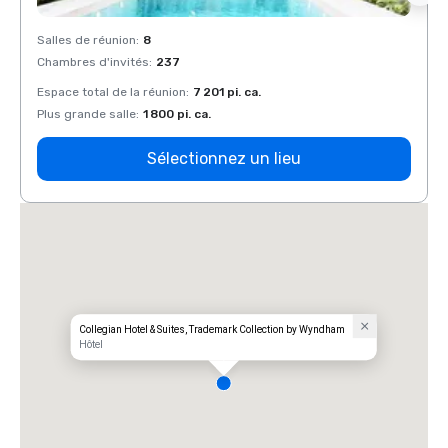
Salles de réunion
:
8
Salles
Chambres d'invités
:
237
Chamb
Espace total de la réunion
:
7 201 pi. ca.
Espace
Plus grande salle
:
1 800 pi. ca.
Plus g
Sélectionnez un lieu
Collegian Hotel & Suites, Trademark Collection by Wyndham
Hôtel