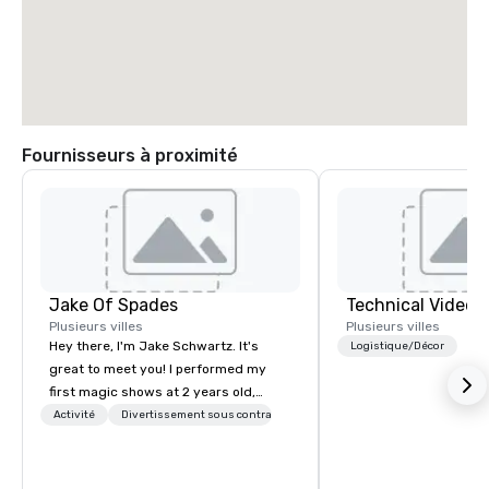
Fournisseurs à proximité
Jake Of Spades
Technical Video I
Plusieurs villes
Plusieurs villes
Hey there, I'm Jake Schwartz. It's
Logistique/Décor
great to meet you! I performed my
first magic shows at 2 years old,
making my food “disappear” for my
Activité
Divertissement sous contrat
parents at every meal. I quickly
became obsessed with the moments
a magic trick could create. | However,