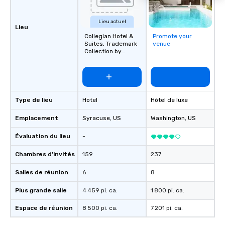
Champions, A-List celebrities, and
private groups across the country
Lieu actuel
break down walls, get to know each
Lieu
other, and create LASTING memories
Collegian Hotel &
Promote your
Suites, Trademark
venue
through magic. | If you're looking for a
Collection by
personable, engaging, and mind
Wyndham
blowing experience for your group -
send me/my team a message!
Type de lieu
Hotel
Hôtel de luxe
Emplacement
Syracuse
, US
Washington
, US
Évaluation du lieu
-
Chambres d'invités
159
237
Salles de réunion
6
8
Plus grande salle
4 459 pi. ca.
1 800 pi. ca.
Espace de réunion
8 500 pi. ca.
7 201 pi. ca.