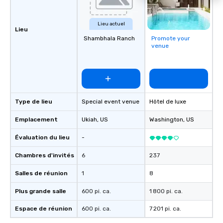
Las Vegas, Chicago, Nashville, and
New Orleans, we combine creativity,
Lieu actuel
local expertise, and trusted on-the-
Lieu
ground support to bring each event to
Shambhala Ranch
Promote your
venue
life.
Type de lieu
Special event venue
Hôtel de luxe
Emplacement
Ukiah
, US
Washington
, US
Évaluation du lieu
-
Chambres d'invités
6
237
Salles de réunion
1
8
Plus grande salle
600 pi. ca.
1 800 pi. ca.
Espace de réunion
600 pi. ca.
7 201 pi. ca.