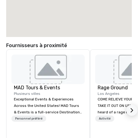
Fournisseurs à proximité
MAD Tours & Events
Rage Ground
Plusieurs villes
Los Angeles
Exceptional Events & Experiences
COME RELIEVE YOUR S
Across the United States! MAD Tours
TAKE IT OUT ON US! Ha
& Events is a full-service Destination
heard of a rage room?
Management Company specializing in
everyday folks can tak
Personnel préféré
Activité
corporate events, incentive trips,
anger- uninhibited and p
executive retreats, conferences,
out! We call ours Rage