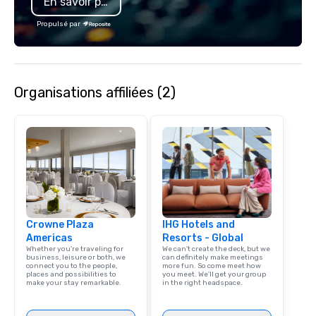
En savoir plus
Propulsé par
Organisations affiliées (2)
Crowne Plaza
IHG Hotels and
Americas
Resorts - Global
Whether you’re traveling for
We can't create the deck, but we
business, leisure or both, we
can definitely make meetings
connect you to the people,
more fun. So come meet how
places and possibilities to
you meet. We'll get your group
make your stay remarkable.
in the right headspace.