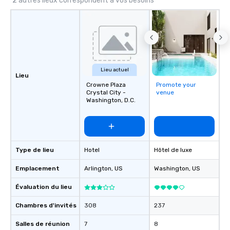
2 autres lieux correspondent à vos besoins
Lieu actuel
Lieu
Crowne Plaza
Promote your
Crystal City -
venue
Washington, D.C.
Type de lieu
Hotel
Hôtel de luxe
Emplacement
Arlington
, US
Washington
, US
Évaluation du lieu
Chambres d'invités
308
237
Salles de réunion
7
8