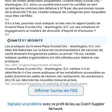
Pour les hôtels américains uniquement, Crowne Plaza Crystal City -
Washington, D.C. et/ou sa société mère sont-ils certifiés en tant
qu'entreprise commerciale détenue à 51 % par des personnes issues
de la diversité ? Si oui, veuillez indiquer les catégories pour lesquelles
vous êtes certifiés :
NA
S'il y a lieu, pourriez-vous indiquer un lien vers le rapport public de
Crowne Plaza Crystal City - Washington, D.C. sur ses initiatives et
engagements en matière de diversité, d'équité et d'inclusion ?
NA
SANTÉ ET SÉCURITÉ
Les pratiques du Crowne Plaza Crystal City - Washington, D.C. ont-
elles été élaborées sur la base de recommandations de services de
santé émanant d'organismes publics ou privés ? Si oui, veuillez
indiquer quelles organisations ont été utilisées pour élaborer ces
pratiques.
Yes, CDC, Virginia Department of Health
Crowne Plaza Crystal City - Washington, D.C. nettoie-t-il et
désinfecte-t-il les zones publiques et les installations accessibles au
public (comme les salles de réunion, les restaurants, les ascenseurs,
etc.) Si oui, décrivez les nouvelles mesures prises.
Yes, Increased frequency of cleaning of high touch areas
Afficher toutes les FAQ
Signalez un problème
avec ce profil de lieu au Cvent Supplier
Network.