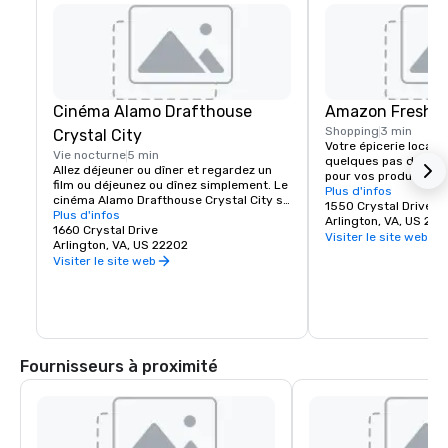
Cinéma Alamo Drafthouse
Amazon Fresh
Shopping
3 min
Crystal City
Votre épicerie locale 
Vie nocturne
5 min
quelques pas de l'hôt
Allez déjeuner ou dîner et regardez un 
pour vos produits frai
film ou déjeunez ou dînez simplement. Le 
boulangerie, vos fleur
Plus d'infos
cinéma Alamo Drafthouse Crystal City se 
personnels dont vous
1550 Crystal Drive
trouve à quelques pas de l'hôtel pour 
Plus d'infos
rapidement. Ouvert to
Arlington, VA, US 22
regarder le dernier film au cinéma ou 
1660 Crystal Drive
à 22 h, c'est une exce
Visiter le site web
prendre un repas rapide.
Arlington, VA, US 22202
tous vos besoins d'ép
Visiter le site web
Fournisseurs à proximité