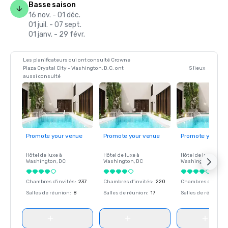
Basse saison
16 nov. - 01 déc.
01 juil. - 07 sept.
01 janv. - 29 févr.
Les planificateurs qui ont consulté Crowne
Plaza Crystal City - Washington, D.C. ont
5 lieux
aussi consulté
Promote your venue
Promote your venue
Promote your ve
Hôtel de luxe à
Hôtel de luxe à
Hôtel de luxe à
Washington
, DC
Washington
, DC
Washington
, DC
Chambres d'invités
:
237
Chambres d'invités
:
220
Chambres d'invité
Salles de réunion
:
8
Salles de réunion
:
17
Salles de réunion
: