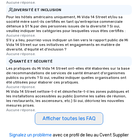
Aucune réponse.
blowing experience for
DIVERSITÉ ET INCLUSION
send me/my team a m
Pour les hôtels américains uniquement, Mi Vida 14 Street et/ou sa
société mère sont-ils certifiés en tant qu'entreprise commerciale
détenue à 51 % par des personnes issues de la diversité ? Si oui,
veuillez indiquer les catégories pour lesquelles vous êtes certifiés :
Aucune réponse.
S'il y a lieu, pourriez-vous indiquer un lien vers le rapport public de Mi
Vida 14 Street sur ses initiatives et engagements en matière de
diversité, d'équité et d'inclusion ?
Aucune réponse.
SANTÉ ET SÉCURITÉ
Les pratiques du Mi Vida 14 Street ont-elles été élaborées sur la base
de recommandations de services de santé émanant d'organismes
publics ou privés ? Si oui, veuillez indiquer quelles organisations ont
été utilisées pour élaborer ces pratiques.
Aucune réponse.
Mi Vida 14 Street nettoie-t-il et désinfecte-t-il les zones publiques et
les installations accessibles au public (comme les salles de réunion,
les restaurants, les ascenseurs, etc.) Si oui, décrivez les nouvelles
mesures prises.
Aucune réponse.
Afficher toutes les FAQ
Signalez un problème
avec ce profil de lieu au Cvent Supplier