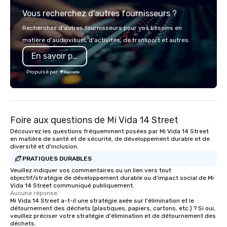
network of global suppliers helps us
of a STORY. | Since then, I've won
Vous recherchez d'autres fournisseurs ?
bring your vision to life. With genuine
international awards,
passion, an international team, and
television over 70 tim
Recherchez d'autres fournisseurs pour vos besoins en
American hospitality, we deliver our
3 World Tours with the
matière d'audiovisuel, d'activités, de transport et autres.
promise: your business matters.
sports team on the pla
En savoir plus
Savannah Bananas’ Mag
Base Coach, and subs
Propulsé par
launched my very own 
"The Game Changing Ma
World's Only Magic Sh
Fans." | This personable, up-beat, and
Foire aux questions de Mi Vida 14 Street
experiential style of 
to help companies list
Découvrez les questions fréquemment posées par Mi Vida 14 Street
en matière de santé et de sécurité, de développement durable et de
fortune-500, mom-an
diversité et d'inclusion.
businesses, new start
PRATIQUES DURABLES
League sports teams,
Veuillez indiquer vos commentaires ou un lien vers tout
Champions, A-List cele
objectif/stratégie de développement durable ou d'impact social de Mi
private groups across
Vida 14 Street communiqué publiquement.
Aucune réponse.
break down walls, get
Mi Vida 14 Street a-t-il une stratégie axée sur l'élimination et le
other, and create LA
détournement des déchets (plastiques, papiers, cartons, etc.) ? Si oui,
through magic. | If you're looking for a
veuillez préciser votre stratégie d'élimination et de détournement des
déchets.
personable, engaging,