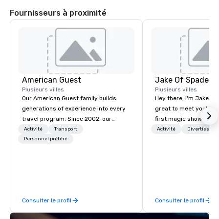
Fournisseurs à proximité
American Guest
Jake Of Spades
Plusieurs villes
Plusieurs villes
Our American Guest family builds
Hey there, I'm Jake Sch
generations of experience into every
great to meet you! I 
travel program. Since 2002, our
first magic shows at 2
mission has been to capture the
making my food “disap
Activité
Transport
Activité
Divertisseme
imagination of your corporate guests
Personnel préféré
parents at every meal. 
with tailored incentives, events,
became obsessed wit
meetings, and VIP travel experiences
a magic trick could create. | 
throughout the USA and beyond. From
not everyone enjoys b
initial contact, through planning,
over and over by a kid,
sourcing, contracting, and on-site
how to tell STORIES t
Consulter le profil
Consulter le profil
management, we treat your project as
magic. Suddenly, peop
if we were the client. Our personal
made to be the FOOL, 