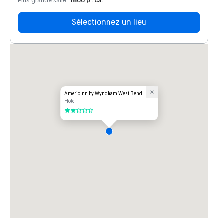
Plus grande salle
:
1 800 pi. ca.
Plus g
Sélectionnez un lieu
AmericInn by Wyndham West Bend
Hôtel
2 sur 5