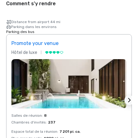
Comment s'y rendre
Distance from airport 44 mi
Parking dans les environs
Parking des bus
Promote your venue
Prom
Hôtel de luxe
Hôtel
Salles de réunion
:
8
Salles
Chambres d'invités
:
237
Chamb
Espace total de la réunion
:
7 201 pi. ca.
Espace