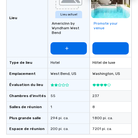
Lieu actuel
Lieu
AmericInn by
Promote your
Wyndham West
venue
Bend
Type de lieu
Hotel
Hôtel de luxe
Emplacement
West Bend
, US
Washington
, US
Évaluation du lieu
Chambres d'invités
55
237
Salles de réunion
1
8
Plus grande salle
294 pi. ca.
1 800 pi. ca.
Espace de réunion
200 pi. ca.
7 201 pi. ca.