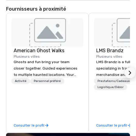
Fournisseurs à proximité
American Ghost Walks
LMS Brandz
Plusieurs villes
Plusieurs villes
Ghosts and fun bring your team
LMS Brandz is a full-s
closer together. Guided experiences
specializing in trade 
to multiple haunted locations. Your
merchandise and muc
group will be treated to a ghostly
booth giveaways and 
Activité
Personnel préféré
Prestations/Cadeaux
experience during a 90-120 minute
to executive gifting, d
Logistique/Décor
walking tour, 3-hour bus excursion, or
banners, signage, fulfi
pick a custom experience with food
logistics, shipping, al
and alcohol options or a family-
commerce solutions we 
oriented experience as well. Your team
While there are many 
has been on outings before, but this
companies to choose f
Consulter le profil
Consulter le profil
time they've asked you to find
years of industry exp
something different and exciting for
commitment to except