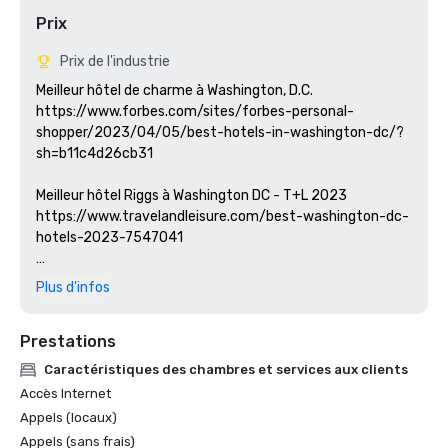
Prix
Prix de l'industrie
Meilleur hôtel de charme à Washington, D.C.

https://www.forbes.com/sites/forbes-personal-
shopper/2023/04/05/best-hotels-in-washington-dc/?
sh=b11c4d26cb31

Meilleur hôtel Riggs à Washington DC - T+L 2023

https://www.travelandleisure.com/best-washington-dc-
hotels-2023-7547041

Plus d'infos
Récipiendaire du prix Michelin Key

https://guide.michelin.com/us/en/article/travel/guide-
Prestations
to-all-michelin-key-hotels-washington-dc-2024

Caractéristiques des chambres et services aux clients
Silver Lyan - Meilleur bar d'hôtel du monde

Accès Internet
https://www.foodandwine.com/global-tastemakers-
Appels (locaux)
winner-best-united-states-hotel-bars-2024-8611151

Appels (sans frais)