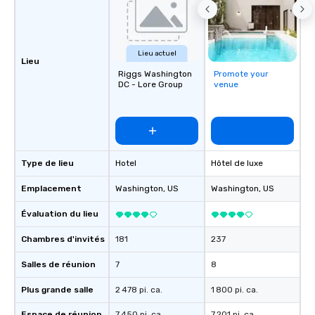
Lieu actuel
Lieu
Riggs Washington
Promote your
DC - Lore Group
venue
Type de lieu
Hotel
Hôtel de luxe
Emplacement
Washington
, US
Washington
, US
Évaluation du lieu
Chambres d'invités
181
237
Salles de réunion
7
8
Plus grande salle
2 478 pi. ca.
1 800 pi. ca.
Espace de réunion
7 450 pi. ca.
7 201 pi. ca.