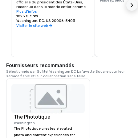
Musée
2 blocs
officielle du président des États-Unis, 
reconnue dans le monde entier comme 
un symbole du prestige de la présidence.
Plus d'infos
1825 rue NW
Washington, DC, US 20006-5403
Visiter le site web
Fournisseurs recommandés
Sélectionnés par Sofitel Washington DC Lafayette Square pour leur 
service fiable et leur collaboration sans faille.
The Phototique
Washington
The Phototique creates elevated
photo and content experiences for