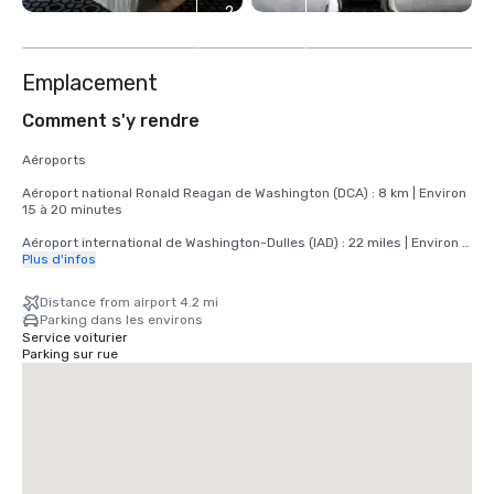
2
autres
Emplacement
Comment s'y rendre
Aéroports

Aéroport national Ronald Reagan de Washington (DCA) : 8 km | Environ 
15 à 20 minutes

Aéroport international de Washington-Dulles (IAD) : 22 miles | Environ 
40 à 50 minutes

Plus d'infos
Aéroport international Thurgood Marshall de Baltimore/Washington 
Distance from airport 4.2 mi
(BWI) : 56 miles | Environ 60 minutes

Parking dans les environs
Service voiturier
Métro

Parking sur rue
Station McPherson Square (lignes bleue, orange et argent) : 3 minutes 
à pied

Gare de Farragut West : 8 minutes à pied

Station de métro Center : 10 minutes à pied

Chemin de fer

Gare Washington Union : 4 km | Environ 15 minutes
