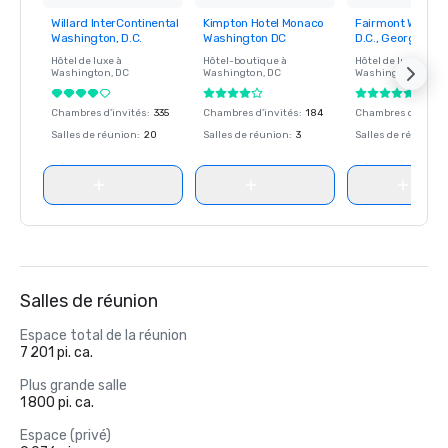
Willard InterContinental
Kimpton Hotel Monaco
Fairmont Washin
Removed from
Removed from
Removed fro
Washington, D.C.
Washington DC
D.C., Georgetow
favorites
favorites
favorites
Hôtel de luxe à
Hôtel-boutique à
Hôtel de luxe à
Washington
, DC
Washington
, DC
Washington
, DC
Chambres d'invités
:
335
Chambres d'invités
:
184
Chambres d'invité
Salles de réunion
:
20
Salles de réunion
:
3
Salles de réunion
:
Salles de réunion
Espace total de la réunion
7 201 pi. ca.
Plus grande salle
1 800 pi. ca.
Espace (privé)