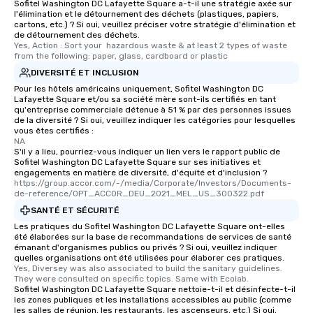
Sofitel Washington DC Lafayette Square a-t-il une stratégie axée sur
l'élimination et le détournement des déchets (plastiques, papiers,
cartons, etc.) ? Si oui, veuillez préciser votre stratégie d'élimination et
de détournement des déchets.
Yes, Action : Sort your  hazardous waste & at least 2 types of waste 
from the following: paper, glass, cardboard or plastic
DIVERSITÉ ET INCLUSION
Pour les hôtels américains uniquement, Sofitel Washington DC
Lafayette Square et/ou sa société mère sont-ils certifiés en tant
qu'entreprise commerciale détenue à 51 % par des personnes issues
de la diversité ? Si oui, veuillez indiquer les catégories pour lesquelles
vous êtes certifiés :
NA
S'il y a lieu, pourriez-vous indiquer un lien vers le rapport public de
Sofitel Washington DC Lafayette Square sur ses initiatives et
engagements en matière de diversité, d'équité et d'inclusion ?
https://group.accor.com/-/media/Corporate/Investors/Documents-
de-reference/OPT_ACCOR_DEU_2021_MEL_US_300322.pdf
SANTÉ ET SÉCURITÉ
Les pratiques du Sofitel Washington DC Lafayette Square ont-elles
été élaborées sur la base de recommandations de services de santé
émanant d'organismes publics ou privés ? Si oui, veuillez indiquer
quelles organisations ont été utilisées pour élaborer ces pratiques.
Yes, Diversey was also associated to build the sanitary guidelines. 
They were consulted on specific topics. Same with Ecolab.
Sofitel Washington DC Lafayette Square nettoie-t-il et désinfecte-t-il
les zones publiques et les installations accessibles au public (comme
les salles de réunion, les restaurants, les ascenseurs, etc.) Si oui,