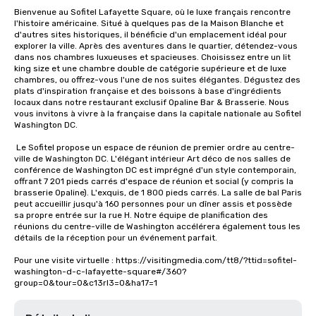
Bienvenue au Sofitel Lafayette Square, où le luxe français rencontre 
l'histoire américaine. Situé à quelques pas de la Maison Blanche et 
d'autres sites historiques, il bénéficie d'un emplacement idéal pour 
explorer la ville. Après des aventures dans le quartier, détendez-vous 
dans nos chambres luxueuses et spacieuses. Choisissez entre un lit 
king size et une chambre double de catégorie supérieure et de luxe

chambres, ou offrez-vous l'une de nos suites élégantes. Dégustez des 
plats d'inspiration française et des boissons à base d'ingrédients 
locaux dans notre restaurant exclusif Opaline Bar & Brasserie. Nous 
vous invitons à vivre à la française dans la capitale nationale au Sofitel 
Washington DC.

 Le Sofitel propose un espace de réunion de premier ordre au centre-
ville de Washington DC. L'élégant intérieur Art déco de nos salles de 
conférence de Washington DC est imprégné d'un style contemporain, 
offrant 7 201 pieds carrés d'espace de réunion et social (y compris la 
brasserie Opaline). L'exquis, de 1 800 pieds carrés. La salle de bal Paris 
peut accueillir jusqu'à 160 personnes pour un dîner assis et possède 
sa propre entrée sur la rue H. Notre équipe de planification des 
réunions du centre-ville de Washington accélérera également tous les 
détails de la réception pour un événement parfait.

Pour une visite virtuelle : https://visitingmedia.com/tt8/?ttid=sofitel-
washington-d-c-lafayette-square#/360?
group=0&tour=0&c13rl3=0&ha17=1