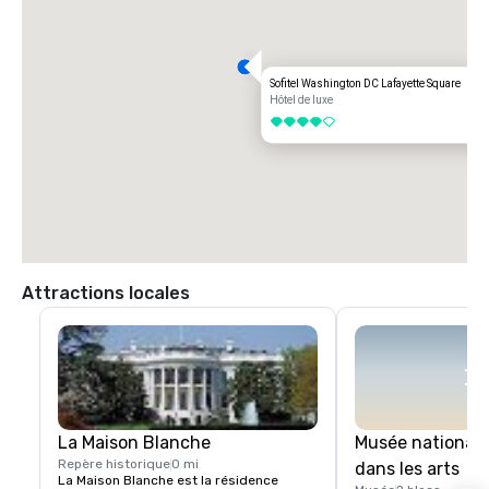
Stationnement

Un service de voiturier est disponible pour les invités qui passent la 
nuit et les participants à l'événement.

Sofitel Washington DC Lafayette Square
Covoiturier et taxi

Hôtel de luxe
Les services Uber, Lyft et de taxi sont facilement disponibles dans 
4 sur 5
tout Washington, DC.

Idéalement situé à seulement un pâté de maisons de la Maison 
Blanche et à quelques minutes de marche de nombreux sites, musées, 
restaurants et destinations d'affaires les plus emblématiques de la 
ville, le Sofitel Washington DC Lafayette Square constitue un lieu idéal 
pour les réunions, les événements et les voyages de loisirs.
Attractions locales
La Maison Blanche
Musée national 
Repère historique
0 mi
dans les arts
La Maison Blanche est la résidence 