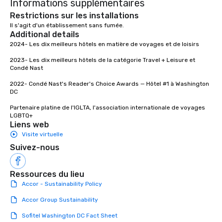
Informations supplémentaires
thousands of attendees, our
experienced team manages every
Restrictions sur les installations
detail from creative concept through
Il s'agit d'un établissement sans fumée. 
Additional details
flawless execution. The Phototique.
Every Frame, An Experience.
2024- Les dix meilleurs hôtels en matière de voyages et de loisirs

2023- Les dix meilleurs hôtels de la catégorie Travel + Leisure et 
Condé Nast 

2022- Condé Nast's Reader's Choice Awards — Hôtel #1 à Washington 
DC

Partenaire platine de l'IGLTA, l'association internationale de voyages 
LGBTQ+
Liens web
Visite virtuelle
Suivez-nous
Ressources du lieu
Accor - Sustainability Policy
Accor Group Sustainability
Sofitel Washington DC Fact Sheet