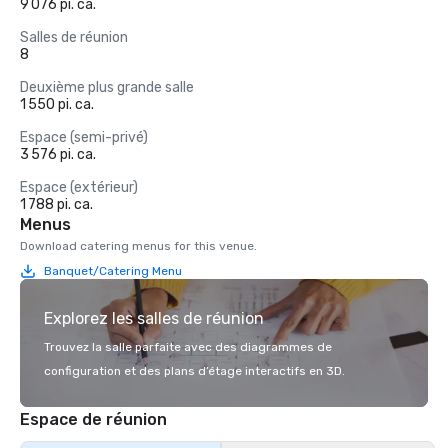
9 076 pi. ca.
Salles de réunion
8
Deuxième plus grande salle
1 550 pi. ca.
Espace (semi-privé)
3 576 pi. ca.
Espace (extérieur)
1 788 pi. ca.
Menus
Download catering menus for this venue.
Banquet/Catering Menu
Explorez les salles de réunion
Trouvez la salle parfaite avec des diagrammes de
configuration et des plans d’étage interactifs en 3D.
Espace de réunion