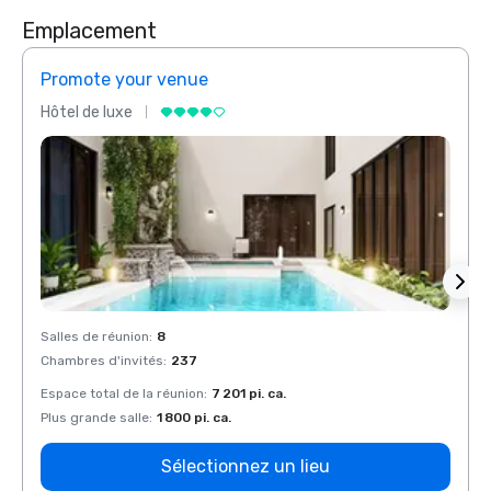
Emplacement
Promote your venue
Prom
Hôtel de luxe
Hôtel
Salles de réunion
:
8
Salles
Chambres d'invités
:
237
Chamb
Espace total de la réunion
:
7 201 pi. ca.
Espace
Plus grande salle
:
1 800 pi. ca.
Plus g
Sélectionnez un lieu