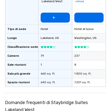
Lakeland West
venue
Tipo di sede
Hotel
Hotel di lusso
Luogo
Lakeland
, US
Washington
, US
Classificazione sede
Camere
79
237
Sale riunioni
1
8
Sala più grande
660 sq. ft.
1.800 sq. ft.
Spazio riunioni
640 sq. ft.
7.201 sq. ft.
Domande frequenti di Staybridge Suites
Lakeland West