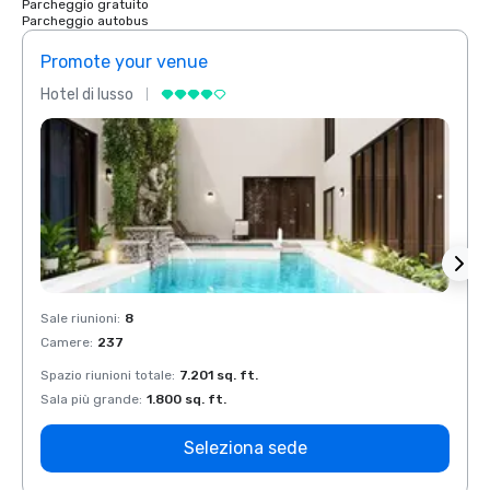
Parcheggio gratuito
Parcheggio autobus
Promote your venue
Prom
Hotel di lusso
Hotel 
Sale riunioni
:
8
Sale r
Camere
:
237
Came
Spazio riunioni totale
:
7.201 sq. ft.
Spazio
Sala più grande
:
1.800 sq. ft.
Sala p
Seleziona sede