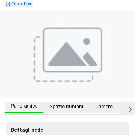
Contattaci
Panoramica
Spazio riunioni
Camere
Luo
Dettagli sede