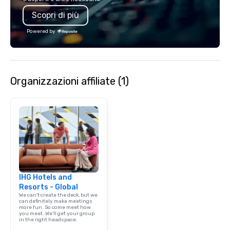
Scopri di più
Powered by
Organizzazioni affiliate (1)
IHG Hotels and
Resorts - Global
We can't create the deck, but we
can definitely make meetings
more fun. So come meet how
you meet. We'll get your group
in the right headspace.