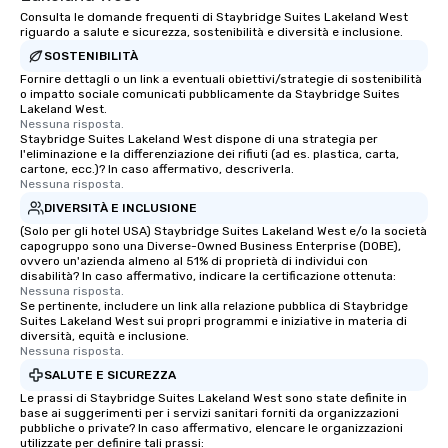
Consulta le domande frequenti di Staybridge Suites Lakeland West
riguardo a salute e sicurezza, sostenibilità e diversità e inclusione.
SOSTENIBILITÀ
Fornire dettagli o un link a eventuali obiettivi/strategie di sostenibilità
o impatto sociale comunicati pubblicamente da Staybridge Suites
Lakeland West.
Nessuna risposta.
Staybridge Suites Lakeland West dispone di una strategia per
l'eliminazione e la differenziazione dei rifiuti (ad es. plastica, carta,
cartone, ecc.)? In caso affermativo, descriverla.
Nessuna risposta.
DIVERSITÀ E INCLUSIONE
(Solo per gli hotel USA) Staybridge Suites Lakeland West e/o la società
capogruppo sono una Diverse-Owned Business Enterprise (DOBE),
ovvero un'azienda almeno al 51% di proprietà di individui con
disabilità? In caso affermativo, indicare la certificazione ottenuta:
Nessuna risposta.
Se pertinente, includere un link alla relazione pubblica di Staybridge
Suites Lakeland West sui propri programmi e iniziative in materia di
diversità, equità e inclusione.
Nessuna risposta.
SALUTE E SICUREZZA
Le prassi di Staybridge Suites Lakeland West sono state definite in
base ai suggerimenti per i servizi sanitari forniti da organizzazioni
pubbliche o private? In caso affermativo, elencare le organizzazioni
utilizzate per definire tali prassi: