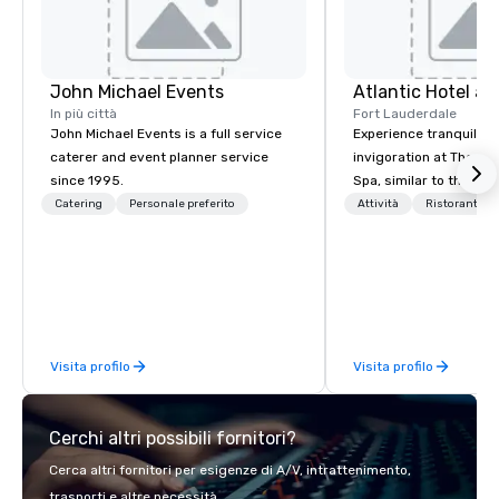
John Michael Events
Atlantic Hotel a
In più città
Fort Lauderdale
John Michael Events is a full service
Experience tranquility
caterer and event planner service
invigoration at The Atl
since 1995.
Spa, similar to the sun
ocean. Here, concerns
Catering
Personale preferito
Attività
Ristorante/b
deadlines and schedul
replaced by a unique 
and excitement. Our n
rooms and suites offer
setting for meetings, 
retreats, and wedding
Visita profilo
Visita profilo
Cerchi altri possibili fornitori?
Cerca altri fornitori per esigenze di A/V, intrattenimento,
trasporti e altre necessità.