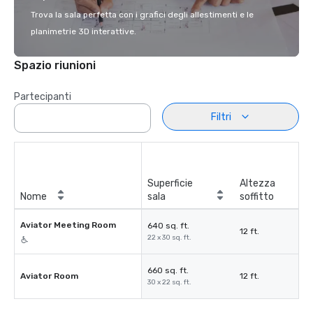
Trova la sala perfetta con i grafici degli allestimenti e le
planimetrie 3D interattive.
Spazio riunioni
Partecipanti
Filtri
Superficie
Altezza
Nome
sala
soffitto
Aviator Meeting Room
640 sq. ft.
12 ft.
22 x 30 sq. ft.
660 sq. ft.
Aviator Room
12 ft.
30 x 22 sq. ft.