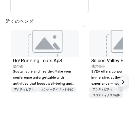
近くのベンダー
Go! Running Tours ApS
他の都市
他の都市
Sustainable and healthy: Make your
SVEA offers corporate
conference unforgettable with
immersive, authentic S
activities that boost well-being and
experience — not a tour
lower carbon footprints. Explore the
transformation. We de
アクティビティ
エンターテイメント手配
アクティビティ
エンタ
world on the run with expert local
facilitate custom exec
ロジスティクス/装飾
running guides.
tours, learning session
workshops, leadership
behind-the-scenes tec
experiences for visiti
incentive groups, and