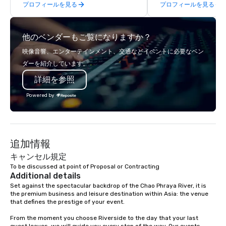
プロフィールを見る
プロフィールを見る
offsites. Whether your
think like a Silicon Val
explore the mindsets d
他のベンダーもご覧になりますか？
world's fastest-growi
or walk away with a pr
映像音響、エンターテインメント、交通などイベントに必要なベン
innovation playbook, S
ダーを紹介しています。
programming that is 
詳細を参照
substantive, and uniqu
the Valley. Ideal for g
Powered by
Fully customizable by 
seniority, and objectiv
追加情報
キャンセル規定
To be discussed at point of Proposal or Contracting
Additional details
Set against the spectacular backdrop of the Chao Phraya River, it is 
the premium business and leisure destination within Asia: the venue 
that defines the prestige of your event.

From the moment you choose Riverside to the day that your last 