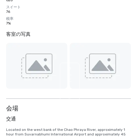
626
スイート
76
税率
7%
客室の写真
さ
ら
に
6
枚
を
表
会場
示
交通
Located on the west bank of the Chao Phraya River, approximately 1 
hour from Suvarnabhumi International Airport and approximately 45 