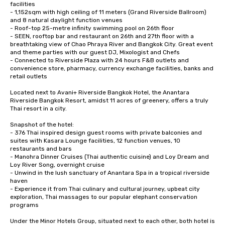
facilities

- 1,152sqm with high ceiling of 11 meters (Grand Riverside Ballroom) 
and 8 natural daylight function venues

- Roof-top 25-metre infinity swimming pool on 26th floor

- SEEN, rooftop bar and restaurant on 26th and 27th floor with a 
breathtaking view of Chao Phraya River and Bangkok City. Great event 
and theme parties with our guest DJ, Mixologist and Chefs

- Connected to Riverside Plaza with 24 hours F&B outlets and 
convenience store, pharmacy, currency exchange facilities, banks and 
retail outlets

Located next to Avani+ Riverside Bangkok Hotel, the Anantara 
Riverside Bangkok Resort, amidst 11 acres of greenery, offers a truly 
Thai resort in a city. 

Snapshot of the hotel:

- 376 Thai inspired design guest rooms with private balconies and 
suites with Kasara Lounge facilities, 12 function venues, 10 
restaurants and bars

- Manohra Dinner Cruises (Thai authentic cuisine) and Loy Dream and 
Loy River Song, overnight cruise 

- Unwind in the lush sanctuary of Anantara Spa in a tropical riverside 
haven 

- Experience it from Thai culinary and cultural journey, upbeat city 
exploration, Thai massages to our popular elephant conservation 
programs

Under the Minor Hotels Group, situated next to each other, both hotel is 