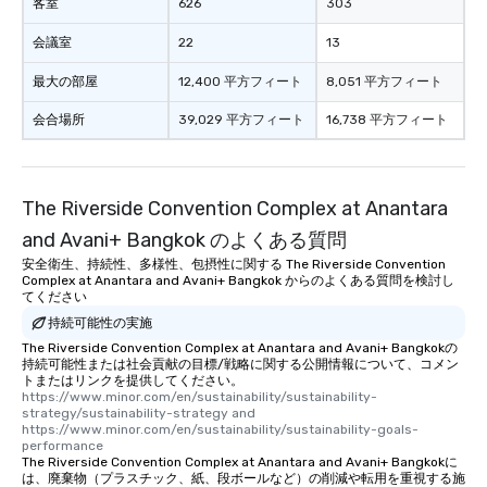
客室
626
303
会議室
22
13
最大の部屋
12,400 平方フィート
8,051 平方フィート
会合場所
39,029 平方フィート
16,738 平方フィート
The Riverside Convention Complex at Anantara
and Avani+ Bangkok のよくある質問
安全衛生、持続性、多様性、包摂性に関する The Riverside Convention
Complex at Anantara and Avani+ Bangkok からのよくある質問を検討し
てください
持続可能性の実施
The Riverside Convention Complex at Anantara and Avani+ Bangkokの
持続可能性または社会貢献の目標/戦略に関する公開情報について、コメン
トまたはリンクを提供してください。
https://www.minor.com/en/sustainability/sustainability-
strategy/sustainability-strategy and  
https://www.minor.com/en/sustainability/sustainability-goals-
performance
The Riverside Convention Complex at Anantara and Avani+ Bangkokに
は、廃棄物（プラスチック、紙、段ボールなど）の削減や転用を重視する施