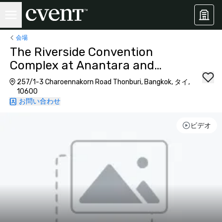
会場
The Riverside Convention
Complex at Anantara and
Avani+ Bangkok
257/1-3 Charoennakorn Road Thonburi, Bangkok, タイ,
10600
お問い合わせ
ビデオ