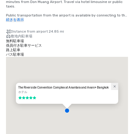
minutes from Don Muang Airport. Travel via hotel limousine or public 
taxis.

Public transportation from the airport is available by connecting to the 
BTS skytrain from the Airport Rail Link.

続きを表示
A short 15 minute boat ride from Saphan Taksin skytrain station, a 
Distance from airport 24.85 mi
convenient connection to all other locations within the city. The boat 
敷地内駐車場
transfers are complimentary and depart regularly from SaphanTaksin 
無料駐車場
and the hotel.
係員付き駐車サービス
路上駐車
バス駐車場
The Riverside Convention Complex at Anantara and Avani+ Bangkok
ホテル
5 中の 5