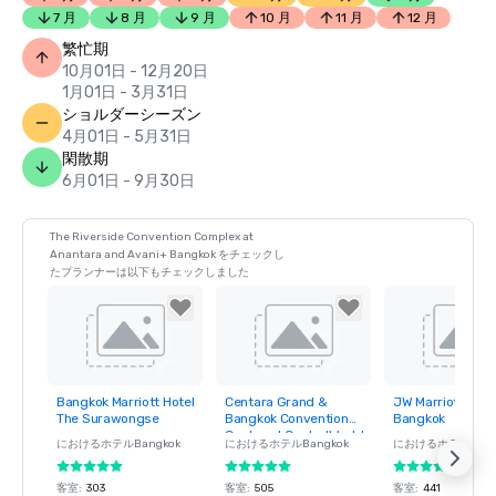
7 月
8 月
9 月
10 月
11 月
12 月
繁忙期
10月01日 - 12月20日
1月01日 - 3月31日
ショルダーシーズン
4月01日 - 5月31日
閑散期
6月01日 - 9月30日
The Riverside Convention Complex at
Anantara and Avani+ Bangkok をチェックし
たプランナーは以下もチェックしました
Bangkok Marriott Hotel
Centara Grand &
JW Marriott Hote
Removed from
Removed from
Removed fro
The Surawongse
Bangkok Convention
Bangkok
favorites
favorites
favorites
Centre at CentralWorld
におけるホテル
Bangkok
におけるホテル
Bangkok
におけるホテル
Ban
客室
:
303
客室
:
505
客室
:
441