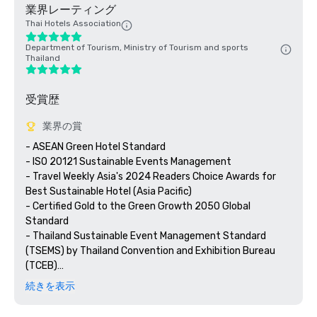
業界レーティング
Thai Hotels Association
Department of Tourism, Ministry of Tourism and sports
Thailand
受賞歴
業界の賞
- ASEAN Green Hotel Standard

- ISO 20121 Sustainable Events Management

- Travel Weekly Asia's 2024 Readers Choice Awards for 
Best Sustainable Hotel (Asia Pacific) 

- Certified Gold to the Green Growth 2050 Global 
Standard

- Thailand Sustainable Event Management Standard 
(TSEMS) by Thailand Convention and Exhibition Bureau 
(TCEB)

- ASEAN MICE Venue Standard (AMVS) by Thailand 
続きを表示
Convention and Exhibition Bureau (TCEB) 

- Thailand MICE Venue Standard (TMVS) by Thailand 