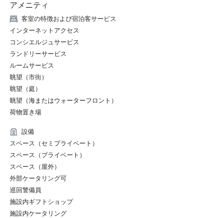
アメニティ
Convention and Exhibition Bureau (TCEB)

- Amazing Thailand Safety and Healthy Administration 
客室の特徴および宿泊客サービス
(SHA)

インターネットアクセス
- 9th best Resort in Thailand in the 2023 Condé Nast 
コンシエルジュサービス
Traveler Readers’ Choice Awards (Anantara Riverside 
ランドリーサービス
Bangkok)

ルームサービス
- 2023 Travelers' Choice by TripAdvisor

- UNESCO Sustainable Travel Pledge, in partnership with 
眺望（市街）
Expedia Group 
眺望（庭）
眺望（海またはウォーターフロント）
荷物置き場
設備
スペース（セミプライベート）
スペース（プライベート）
スペース（屋外）
外部ケータリング可
巡回警備員
施設内ギフトショップ
施設内ケータリング