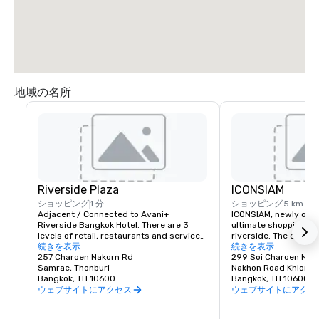
地域の名所
Riverside Plaza
ICONSIAM
ショッピング
1 分
ショッピング
5 km
Adjacent / Connected to Avani+ 
ICONSIAM, newly open
Riverside Bangkok Hotel. There are 3 
ultimate shopping des
levels of retail, restaurants and services, 
riverside. The comple
with 24 hours F&B outlets and 
続きを表示
shops and 100 restau
続きを表示
convenience store, pharmacy, currency 
257 Charoen Nakorn Rd
than 30 different cou
299 Soi Charoen Nak
exchange facilities, banks etc.
Samrae, Thonburi
brings the best of Th
Nakhon Road Khlong T
Bangkok, TH 10600
into one “village”, wh
Bangkok, TH 10600
curates high quality T
ウェブサイトにアクセス
ウェブサイトにアクセ