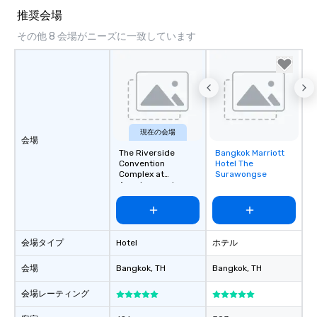
推奨会場
その他 8 会場がニーズに一致しています
現在の会場
会場
The Riverside
Bangkok Marriott
Removed from
Convention
Hotel The
favorites
Complex at
Surawongse
Anantara and
Avani+ Bangkok
会場タイプ
Hotel
ホテル
会場
Bangkok
, TH
Bangkok
, TH
会場レーティング