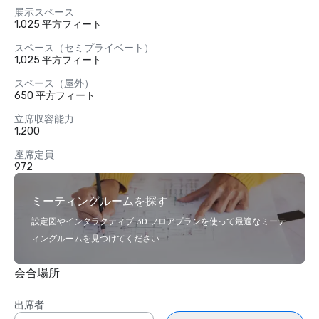
展示スペース
1,025 平方フィート
スペース（セミプライベート）
1,025 平方フィート
スペース（屋外）
650 平方フィート
立席収容能力
1,200
座席定員
972
ミーティングルームを探す
設定図やインタラクティブ 3D フロアプランを使って最適なミーテ
ィングルームを見つけてください
会合場所
出席者