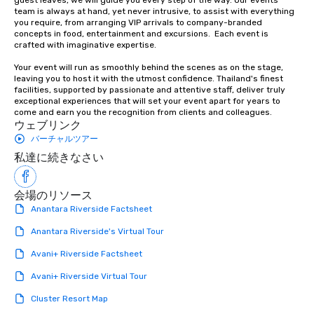
guest leaves, we will guide you every step of the way. Our events 
team is always at hand, yet never intrusive, to assist with everything 
you require, from arranging VIP arrivals to company-branded 
concepts in food, entertainment and excursions.  Each event is 
crafted with imaginative expertise.

Your event will run as smoothly behind the scenes as on the stage, 
leaving you to host it with the utmost confidence. Thailand's finest 
facilities, supported by passionate and attentive staff, deliver truly 
exceptional experiences that will set your event apart for years to 
come and earn you the recognition from clients and colleagues.
ウェブリンク
バーチャルツアー
私達に続きなさい
会場のリソース
Anantara Riverside Factsheet
Anantara Riverside's Virtual Tour
Avani+ Riverside Factsheet
Avani+ Riverside Virtual Tour
Cluster Resort Map