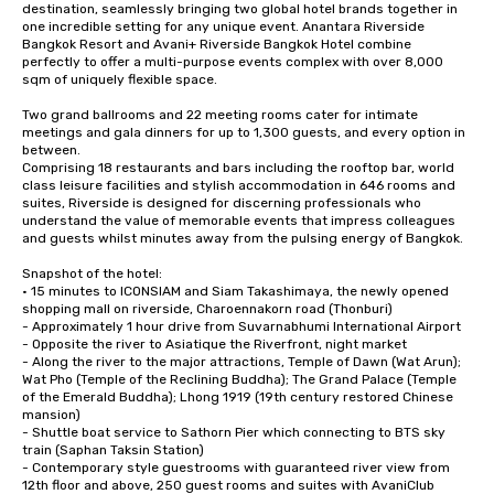
destination, seamlessly bringing two global hotel brands together in 
one incredible setting for any unique event. Anantara Riverside 
Bangkok Resort and Avani+ Riverside Bangkok Hotel combine 
perfectly to offer a multi-purpose events complex with over 8,000 
sqm of uniquely flexible space.

Two grand ballrooms and 22 meeting rooms cater for intimate 
meetings and gala dinners for up to 1,300 guests, and every option in 
between. 

Comprising 18 restaurants and bars including the rooftop bar, world 
class leisure facilities and stylish accommodation in 646 rooms and 
suites, Riverside is designed for discerning professionals who 
understand the value of memorable events that impress colleagues 
and guests whilst minutes away from the pulsing energy of Bangkok. 

Snapshot of the hotel:

• 15 minutes to ICONSIAM and Siam Takashimaya, the newly opened 
shopping mall on riverside, Charoennakorn road (Thonburi)

- Approximately 1 hour drive from Suvarnabhumi International Airport 

- Opposite the river to Asiatique the Riverfront, night market 

- Along the river to the major attractions, Temple of Dawn (Wat Arun); 
Wat Pho (Temple of the Reclining Buddha); The Grand Palace (Temple 
of the Emerald Buddha); Lhong 1919 (19th century restored Chinese 
mansion)

- Shuttle boat service to Sathorn Pier which connecting to BTS sky 
train (Saphan Taksin Station)

- Contemporary style guestrooms with guaranteed river view from 
12th floor and above, 250 guest rooms and suites with AvaniClub 