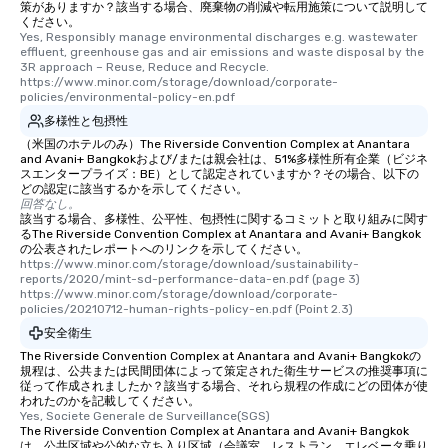
策がありますか？該当する場合、廃棄物の削減や転用施策について説明して
ください。
Yes, Responsibly manage environmental discharges e.g. wastewater 
effluent, greenhouse gas and air emissions and waste disposal by the 
3R approach – Reuse, Reduce and Recycle. 
https://www.minor.com/storage/download/corporate-
policies/environmental-policy-en.pdf
多様性と包摂性
（米国のホテルのみ）The Riverside Convention Complex at Anantara
and Avani+ Bangkokおよび/または親会社は、51%多様性所有企業（ビジネ
スエンタープライズ：BE）として認定されていますか？その場合、以下の
どの認定に該当するかを示してください。
回答なし。
該当する場合、多様性、公平性、包摂性に関するコミットと取り組みに関す
るThe Riverside Convention Complex at Anantara and Avani+ Bangkok
の公表されたレポートへのリンクを示してください。
https://www.minor.com/storage/download/sustainability-
reports/2020/mint-sd-performance-data-en.pdf (page 3)   
https://www.minor.com/storage/download/corporate-
policies/20210712-human-rights-policy-en.pdf (Point 2.3)
安全衛生
The Riverside Convention Complex at Anantara and Avani+ Bangkokの
規程は、公共または民間団体によって策定された衛生サービスの推奨事項に
従って作成されましたか？該当する場合、それら規程の作成にどの団体が使
われたのかを記載してください。
Yes, Societe Generale de Surveillance(SGS)
The Riverside Convention Complex at Anantara and Avani+ Bangkok
は、公共区域や公的な立ち入り区域（会議室、レストラン、エレベータ乗り