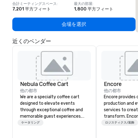
合計ミーティングスペース
:
最大の部屋
:
7,201 平方フィート
1,800 平方フィート
会場を選択
近くのベンダー
Nebula Coffee Cart
Encore
他の都市
他の都市
We are a specialty coffee cart
Encore provides 
designed to elevate events
production and 
through exceptional coffee and
services to crea
memorable guest experiences.
transform. Encor
From corporate gatherings and
memorable event
ケータリング
ロジスティクス/装飾
brand activations to weddings
that engage and
and private celebrations, we
organizations. As