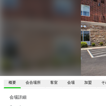
概要
会合場所
客室
会場
加盟
そ
会場詳細