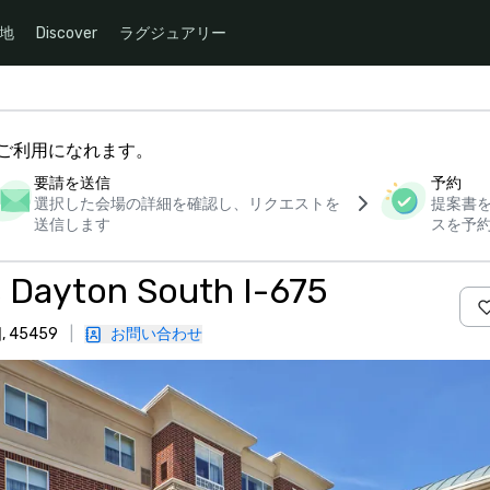
地
Discover
ラグジュアリー
下からご利用になれます。
要請を送信
予約
選択した会場の詳細を確認し、リクエストを
提案書
送信します
スを予
s Dayton South I-675
 45459
|
お問い合わせ