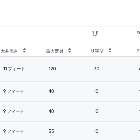
天井高さ
最大定員
U 字型
11 フィート
120
30
9 フィート
40
10
9 フィート
40
10
9 フィート
35
10