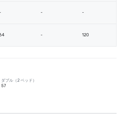
-
-
-
-
64
-
120
7
ダブル（2 ベッド）
57