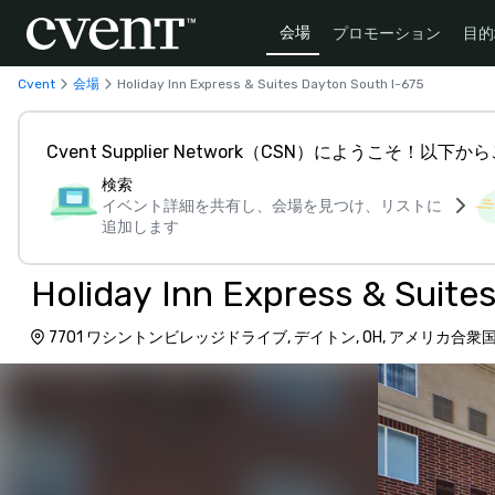
会場
プロモーション
目的
Cvent
会場
Holiday Inn Express & Suites Dayton South I-675
Cvent Supplier Network（CSN）にようこそ！以
検索
イベント詳細を共有し、会場を見つけ、リストに
追加します
Holiday Inn Express & Suite
7701 ワシントンビレッジドライブ, デイトン, OH, アメリカ合衆国,