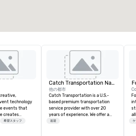
合計ミーティングスペース
:
最大の部屋
:
12,000 平方フィート
4,100 平方フィート
会場を選択
Catch Transportation Nationwide
F
他の都市
C
creative,
Catch Transportation is a U.S.-
Fo
event technology
based premium transportation
in
te events that
service provider with over 20
st
e creates
years of experience. We offer a
al
 experiences
wide range of travel solutions —
ne
希望スタッフ
送迎
ケ
 transform
including luxury charter buses,
So
 the global leader
shuttle services, party buses,
el