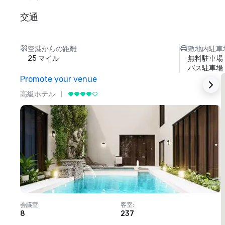
交通
空港からの距離
敷地内駐車
25 マイル
無料駐車場
バス駐車場
Promote your venue
高級ホテル
会議室
:
客室
:
8
237
1