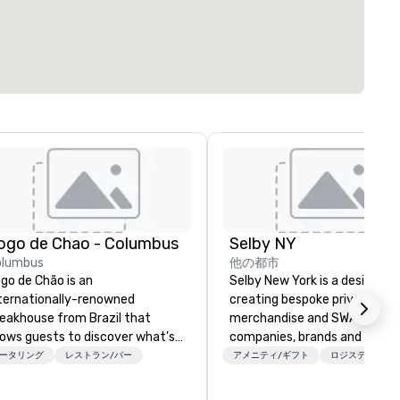
ogo de Chao - Columbus
Selby NY
olumbus
他の都市
go de Chão is an
Selby New York is a design fir
ternationally-renowned
creating bespoke private labe
eakhouse from Brazil that
merchandise and SWAG for
lows guests to discover what's
companies, brands and individ
xt at every turn. Founded in
We can create anything from 
ータリング
レストラン/バー
アメニティ/ギフト
ロジスティクス/
uthern Brazil in 1979, Fogo
custom apparel & totes to
evates the centuries-old
pouches & personal care item