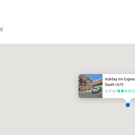
場
Promote your venue
高級ホテル
Holiday Inn Expre
South I-675
ホテル
•
5 中の 2
会議室
:
客室
:
7
220