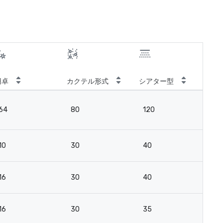
円卓
カクテル形式
シアター型
ス
64
80
120
7
10
30
40
2
16
30
40
2
16
30
35
2