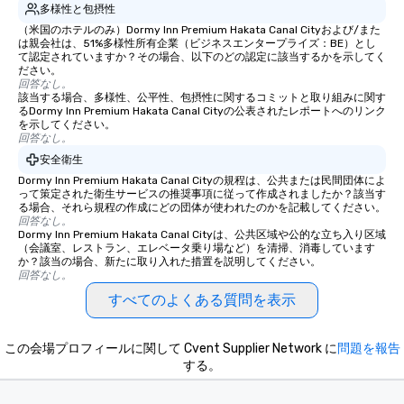
多様性と包摂性
（米国のホテルのみ）Dormy Inn Premium Hakata Canal Cityおよび/また
は親会社は、51%多様性所有企業（ビジネスエンタープライズ：BE）とし
て認定されていますか？その場合、以下のどの認定に該当するかを示してく
ださい。
回答なし。
該当する場合、多様性、公平性、包摂性に関するコミットと取り組みに関す
るDormy Inn Premium Hakata Canal Cityの公表されたレポートへのリンク
を示してください。
回答なし。
安全衛生
Dormy Inn Premium Hakata Canal Cityの規程は、公共または民間団体によ
って策定された衛生サービスの推奨事項に従って作成されましたか？該当す
る場合、それら規程の作成にどの団体が使われたのかを記載してください。
回答なし。
Dormy Inn Premium Hakata Canal Cityは、公共区域や公的な立ち入り区域
（会議室、レストラン、エレベータ乗り場など）を清掃、消毒しています
か？該当の場合、新たに取り入れた措置を説明してください。
回答なし。
すべてのよくある質問を表示
この会場プロフィールに関して Cvent Supplier Network に
問題を報告
する。