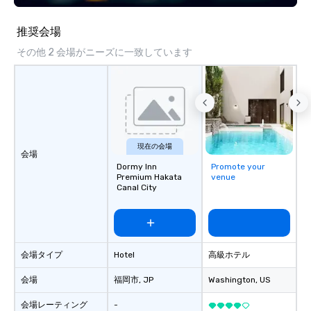
推奨会場
その他 2 会場がニーズに一致しています
現在の会場
会場
Dormy Inn
Promote your
Premium Hakata
venue
Canal City
会場タイプ
Hotel
高級ホテル
会場
福岡市
, JP
Washington
, US
会場レーティング
-