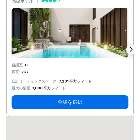
高級ホテル
高級
会議室
:
8
会議室
客室
:
237
客室
:
合計ミーティングスペース
:
7,201 平方フィート
合計ミ
最大の部屋
:
1,800 平方フィート
最大の
会場を選択