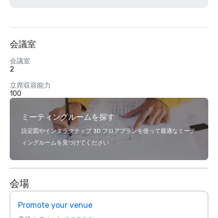
会議室
会議室
2
立席収容能力
100
ミーティングルームを探す
設定図やインタラクティブ 3D フロアプランを使って最適なミーテ
ィングルームを見つけてください
会場
Promote your venue
Prom