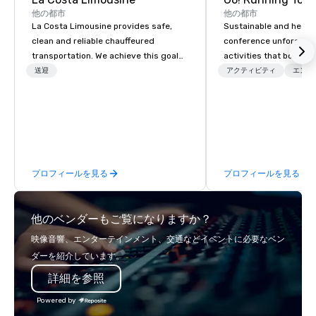
他の都市
他の都市
La Costa Limousine provides safe,
Sustainable and healt
clean and reliable chauffeured
conference unforgetta
transportation. We achieve this goal
activities that boost 
with highly trained chauffeurs, the
lower carbon footprint
送迎
アクティビティ
エンタ
newest vehicles available and a
world on the run with e
commitment to Five Star service. The
running guides.
difference between La Costa
Limousine and other companies can
be explained using one word – quality.
From our perfectly maintained fleet of
プロフィールを見る
プロフィールを見る
late model luxury vehicles to the
highly experienced and professional
team of chauffeurs and support staff;
他のベンダーもご覧になりますか？
you will know quality when you travel
with La Costa Limousine.
映像音響、エンターテインメント、交通などイベントに必要なベン
ダーを紹介しています。
詳細を参照
Powered by