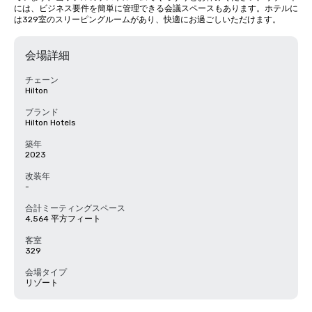
には、ビジネス要件を簡単に管理できる会議スペースもあります。ホテルに
は329室のスリーピングルームがあり、快適にお過ごしいただけます。
会場詳細
チェーン
Hilton
ブランド
Hilton Hotels
築年
2023
改装年
-
合計ミーティングスペース
4,564 平方フィート
客室
329
会場タイプ
リゾート