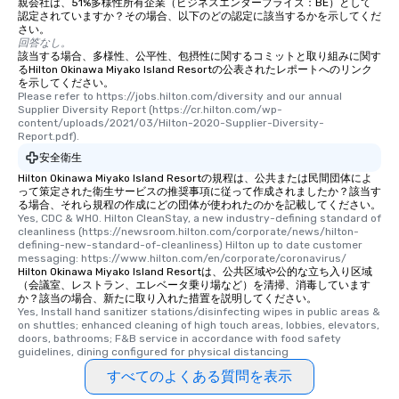
親会社は、51%多様性所有企業（ビジネスエンタープライズ：BE）として
認定されていますか？その場合、以下のどの認定に該当するかを示してくだ
さい。
回答なし。
該当する場合、多様性、公平性、包摂性に関するコミットと取り組みに関す
るHilton Okinawa Miyako Island Resortの公表されたレポートへのリンク
を示してください。
Please refer to https://jobs.hilton.com/diversity and our annual 
Supplier Diversity Report (https://cr.hilton.com/wp-
content/uploads/2021/03/Hilton-2020-Supplier-Diversity-
Report.pdf).
安全衛生
Hilton Okinawa Miyako Island Resortの規程は、公共または民間団体によ
って策定された衛生サービスの推奨事項に従って作成されましたか？該当す
る場合、それら規程の作成にどの団体が使われたのかを記載してください。
Yes, CDC & WHO. Hilton CleanStay, a new industry-defining standard of 
cleanliness (https://newsroom.hilton.com/corporate/news/hilton-
defining-new-standard-of-cleanliness) Hilton up to date customer 
messaging: https://www.hilton.com/en/corporate/coronavirus/
Hilton Okinawa Miyako Island Resortは、公共区域や公的な立ち入り区域
（会議室、レストラン、エレベータ乗り場など）を清掃、消毒しています
か？該当の場合、新たに取り入れた措置を説明してください。
Yes, Install hand sanitizer stations/disinfecting wipes in public areas & 
on shuttles; enhanced cleaning of high touch areas, lobbies, elevators, 
doors, bathrooms; F&B service in accordance with food safety 
guidelines, dining configured for physical distancing
すべてのよくある質問を表示