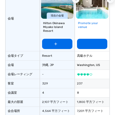
現在の会場
会場
Hilton Okinawa
Promote your
Miyako Island
venue
Resort
会場タイプ
Resort
高級ホテル
会場
沖縄
, JP
Washington
, US
会場レーティング
-
客室
329
237
会議室
4
8
最大の部屋
2,107 平方フィート
1,800 平方フィート
会合場所
4,564 平方フィート
7,201 平方フィート