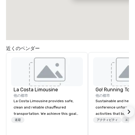
近くのベンダー
La Costa Limousine
Go! Running Tour
他の都市
他の都市
La Costa Limousine provides safe,
Sustainable and healt
clean and reliable chauffeured
conference unforgetta
transportation. We achieve this goal
activities that boost 
with highly trained chauffeurs, the
lower carbon footprint
送迎
アクティビティ
エンタ
newest vehicles available and a
world on the run with e
commitment to Five Star service. The
running guides.