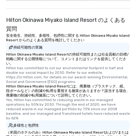
Hilton Okinawa Miyako Island Resort のよくある
質問
安全衛生、持続性、多様性、包摂性に関する Hilton Okinawa Miyako Island
Resort からのよくある質問を検討してください
持続可能性の実施
Hilton Okinawa Miyako Island Resortの持続可能性または社会貢献の目標/
戦略に関する公開情報について、コメントまたはリンクを提供してくださ
い。
Hilton has committed to cut our environmental footprint in half and 
double our social impact by 2030. Refer to our website, 
https://cr.hilton.com, for details on our award-winning Environmental, 
Social and Governance (ESG) programs.
Hilton Okinawa Miyako Island Resortには、廃棄物（プラスチック、紙、
段ボールなど）の削減や転用を重視する施策がありますか？該当する場合、
廃棄物の削減や転用施策について説明してください。
Yes, Hilton has committed to reducing waste in our managed 
operations by 50% by 2030. Through the end of 2020, we have 
reduced waste in our managed portfolio by 73% since our 2008 
baseline, and our managed and franchised hotels have reduced waste 
by 62%.
多様性と包摂性
（米国のホテルのみ）Hilton Okinawa Miyako Island Resortおよび/または