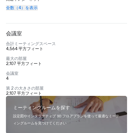
全数（4）を表示
会議室
合計ミーティングスペース
4,564 平方フィート
最大の部屋
2,107 平方フィート
会議室
4
第 2 の大きさの部屋
2,107 平方フィート
ミーティングルームを探す
設定図やインタラクティブ 3D フロアプランを使って最適なミーテ
ィングルームを見つけてください