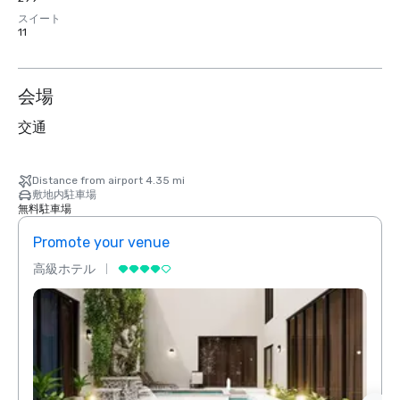
スイート
11
会場
交通
Distance from airport 4.35 mi
敷地内駐車場
無料駐車場
Promote your venue
Prom
高級ホテル
高級