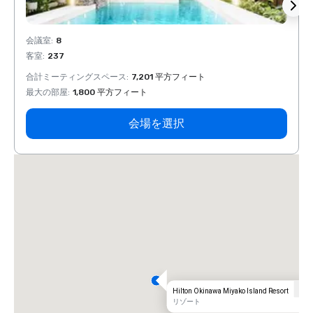
会議室
:
8
会議室
客室
:
237
客室
:
合計ミーティングスペース
:
7,201 平方フィート
合計ミ
最大の部屋
:
1,800 平方フィート
最大の
会場を選択
Hilton Okinawa Miyako Island Resort
リゾート