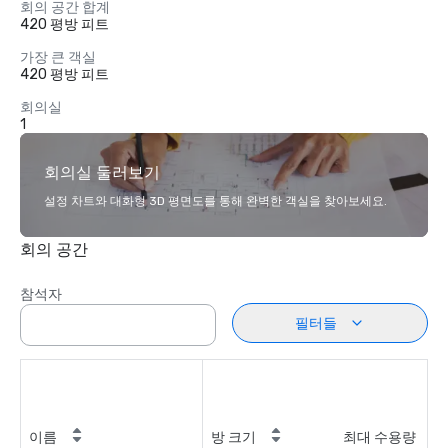
회의 공간 합계
420 평방 피트
가장 큰 객실
420 평방 피트
회의실
1
회의실 둘러보기
설정 차트와 대화형 3D 평면도를 통해 완벽한 객실을 찾아보세요.
회의 공간
참석자
필터들
이름
방 크기
최대 수용량