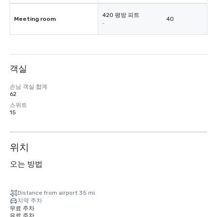
420 평방 피트
Meeting room
40
-
객실
손님 객실 합계
62
스위트
15
위치
오는 방법
Distance from airport 35 mi
지역 주차
무료 주차
유료 주차