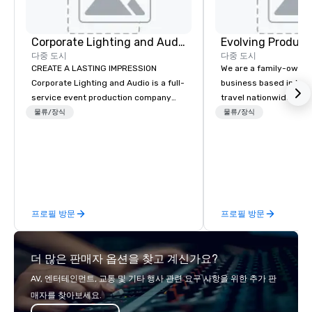
Corporate Lighting and Audio
Evolving Product
다중 도시
다중 도시
CREATE A LASTING IMPRESSION
We are a family-owne
Corporate Lighting and Audio is a full-
business based in New
service event production company
travel nationwide serv
specializing in concerts, conferences,
Conventions and Trad
물류/장식
물류/장식
conventions, festivals, meetings, and
Tradeshows and event
special events. Our dynamic technical
smoothly when choosi
experts creatively transform spaces
experience of Evolving
into unique visual, tonal, and phonic
From planning the even
experiences that make lasting
and general labor, our 
impressions on audiences.
your event a success.
프로필 방문
프로필 방문
your location we can 
need when you need it. Conference
events, conventions, 
더 많은 판매자 옵션을 찾고 계신가요?
meetings, and festival
specialty. For over a 
AV, 엔터테인먼트, 교통 및 기타 행사 관련 요구 사항을 위한 추가 판
combined years our st
매자를 찾아보세요.
has received outstand