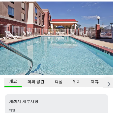
개요
회의 공간
객실
위치
제휴
자
개최지 세부사항
체인