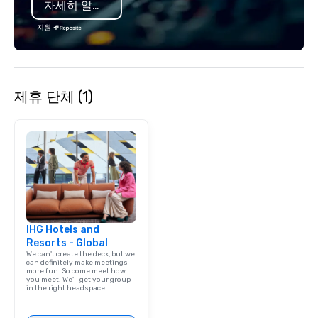
자세히 알아보기
from all events we ha
take pride in not only
지원
owned business but al
owned company.
제휴 단체 (1)
IHG Hotels and
Resorts - Global
We can't create the deck, but we
can definitely make meetings
more fun. So come meet how
you meet. We'll get your group
in the right headspace.