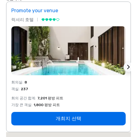
Promote your venue
Prom
럭셔리 호텔
럭셔리
회의실
:
8
회의실
객실
:
237
객실
:
회의 공간 합계
:
7,201 평방 피트
회의 
가장 큰 객실
:
1,800 평방 피트
가장 
개최지 선택