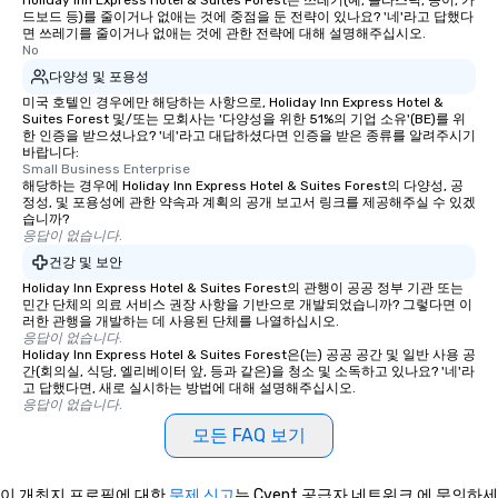
Holiday Inn Express Hotel & Suites Forest는 쓰레기(예, 플라스틱, 종이, 카
드보드 등)를 줄이거나 없애는 것에 중점을 둔 전략이 있나요? '네'라고 답했다
면 쓰레기를 줄이거나 없애는 것에 관한 전략에 대해 설명해주십시오.
No
다양성 및 포용성
미국 호텔인 경우에만 해당하는 사항으로, Holiday Inn Express Hotel &
Suites Forest 및/또는 모회사는 '다양성을 위한 51%의 기업 소유'(BE)를 위
한 인증을 받으셨나요? '네'라고 대답하셨다면 인증을 받은 종류를 알려주시기
바랍니다:
Small Business Enterprise
해당하는 경우에 Holiday Inn Express Hotel & Suites Forest의 다양성, 공
정성, 및 포용성에 관한 약속과 계획의 공개 보고서 링크를 제공해주실 수 있겠
습니까?
응답이 없습니다.
건강 및 보안
Holiday Inn Express Hotel & Suites Forest의 관행이 공공 정부 기관 또는
민간 단체의 의료 서비스 권장 사항을 기반으로 개발되었습니까? 그렇다면 이
러한 관행을 개발하는 데 사용된 단체를 나열하십시오.
응답이 없습니다.
Holiday Inn Express Hotel & Suites Forest은(는) 공공 공간 및 일반 사용 공
간(회의실, 식당, 엘리베이터 앞, 등과 같은)을 청소 및 소독하고 있나요? '네'라
고 답했다면, 새로 실시하는 방법에 대해 설명해주십시오.
응답이 없습니다.
모든 FAQ 보기
이 개최지 프로필에 대한
문제 신고
는 Cvent 공급자 네트워크 에 문의하세