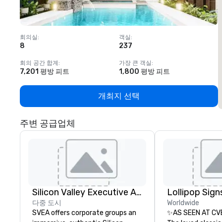
회의실
:
객실
:
8
237
1
회의 공간 합계
:
가장 큰 객실
:
7,201 평방 피트
1,800 평방 피트
개최지 선택
주변 공급업체
Silicon Valley Executive Academy
다중 도시
Worldwide
SVEA offers corporate groups an
✨AS SEEN AT CV