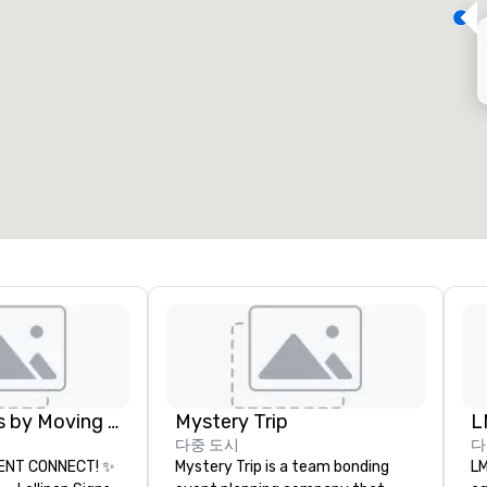
회의실
:
객실
:
7
220
회의 공간 합계
:
가장 큰 객실
:
12,000 평방 피트
4,100 평방 피트
개최지 선택
Lollipop Signs by Moving Products
Mystery Trip
L
다중 도시
다
ENT CONNECT! ✨
Mystery Trip is a team bonding
LM