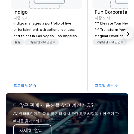
Indigo
Fun Corporate M
다중 도시
다중 도시
Indigo manages a portfolio of live
*** Elevate Your Next 
entertainment, attractions, venues,
*** Transform Your Event into a
and talent in Las Vegas, Los Angeles,
Magical Experience with Fun
and Atlantic City. We specialize in
Corporate Magic, a pr
활동
고용된 엔터테인먼트
고용된 엔터테인먼트
business to business relationship
entertainment company
sales. Our friendly team is here to help
years of experience de
you and your clients deliver
exclusive performance
exceptional experiences. Indigo is not
team of magicians, illu
a third party; we work on behalf of the
mentalists, turn event
Producers to provide best rates, a
memorable experience
프로필 방문
프로필 방문
direct line of communication, and
will be talking about fo
unparalleled customer service.
come. Whether you're 
boardroom meeting, t
더 많은 판매자 옵션을 찾고 계신가요?
retreat, or holiday cel
shows leave your gue
AV, 엔터테인먼트, 교통 및 기타 행사 관련 요구 사항을 위한 추가 판
inspired, and empowered. We
매자를 찾아보세요.
care of everything—co
자세히 알아보기
insurance, and show 