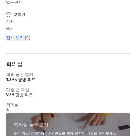
업무 센터
교통편
기차
택시
전체 보기 (4)
회의실
회의 공간 합계
1,393 평방 피트
가장 큰 객실
938 평방 피트
회의실
3
회의실 둘러보기
설정 차트와 대화형 3D 평면도를 통해 완벽한 객실을 찾아보세요.