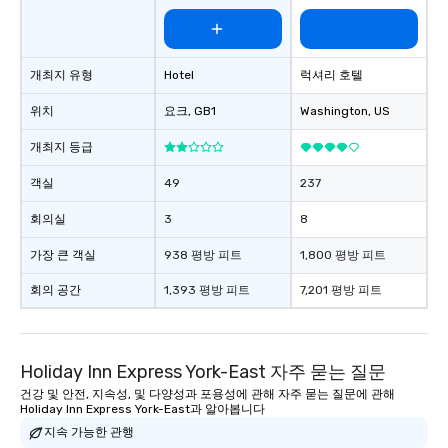
team, celebrate milest
offer something uniqu
Magic delivers with ch
개최지 유형
Hotel
럭셔리 호텔
and creativity. With a
customized to your go
위치
요크
, GB1
Washington
, US
will walk away inspired
ready to create their 
개최지 등급
workplace. *** Let's create Magic
객실
49
237
Together! *** Contact 
more about our progra
회의실
3
8
가장 큰 객실
938 평방 피트
1,800 평방 피트
회의 공간
1,393 평방 피트
7,201 평방 피트
Holiday Inn Express York-East 자주 묻는 질문
건강 및 안전, 지속성, 및 다양성과 포용성에 관해 자주 묻는 질문에 관해
Holiday Inn Express York-East과 알아봅니다
지속 가능한 관행