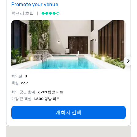
Promote your venue
Prom
럭셔리 호텔
럭셔리
회의실
:
8
회의실
객실
:
237
객실
:
회의 공간 합계
:
7,201 평방 피트
회의 
가장 큰 객실
:
1,800 평방 피트
가장 
개최지 선택