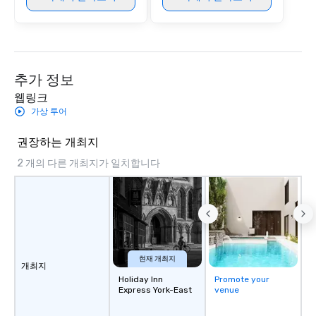
reinforce your compa
offer branded perfor
your logo, product, or 
seamlessly blended in
Planning a trade show?
magicians draw in a c
추가 정보
a lasting impression wi
웹링크
interactive presentati
가상 투어
showcase your brand. *** More Than
Magic—We Motivate and In
권장하는 개최지
performances go bey
2 개의 다른 개최지가 일치합니다
entertainment. We offe
team-building progra
motivational shows de
trust, collaboration, a
wonder among teams.
Illusionist Matias Let
for his charisma, prof
현재 개최지
개최지
style—our workshops c
Holiday Inn
Promote your
with actionable insigh
Express York-East
venue
long after the applause. Whet
you're looking to reen