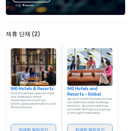
so you don’t have to. W
지원
performances available
Spanish, French, and 
cater to international
culturally diverse aud
제휴 단체 (2)
show is tailored to yo
and goals, making you
true stars of the evening.
Captivate, Connect, an
Audience *** Fun Corporate Magic isn’t
just about tricks—it’s 
memorable connection
laughter and amazeme
magicians are experts
IHG Hotels & Resorts
IHG Hotels and
every guest, from the
Find the perfect space to make
Resorts - Global
hire, and to your clien
any meeting or event
We can't create the deck, but we
memorable at one of our
walk-around magic dur
can definitely make meetings
6,000+ global destinations and
more fun. So come meet how
hours or intimate show
19 hotel brands.
you meet. We'll get your group
sleight-of-hand with 
in the right headspace.
storytelling, we energ
and spark real conversation
자세히 알아보기
자세히 알아보기