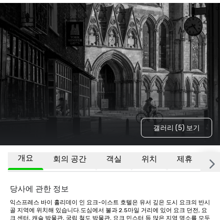
갤러리 (5) 보기
개요
회의 공간
객실
위치
제휴
기
당사에 관한 정보
익스프레스 바이 홀리데이 인 요크-이스트 호텔은 유서 깊은 도시 요크의 반시
골 지역에 위치해 있습니다.도심에서 불과 2.5마일 거리에 있어 요크 던전, 요
크 센터, 캐슬 박물관, 국립 철도 박물관, 요크 민스터 등 많은 지역 명소를 모두 