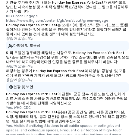
의견을 추가해주시거나 또는 Holiday Inn Express York-East가 공개적으로
발표한 지속가능성 및 사회적 영향력 목표/전략이 있다면 그 링크를 제공해주
시기 바랍니다.
IHG Green Engage - 
https://www.ihg.com/content/gb/en/about/green-engage
Holiday Inn Express York-East는 쓰레기(예, 플라스틱, 종이, 카드보드 등)를
줄이거나 없애는 것에 중점을 둔 전략이 있나요? '네'라고 답했다면 쓰레기를
줄이거나 없애는 것에 관한 전략에 대해 설명해주십시오.
응답이 없습니다.
다양성 및 포용성
미국 호텔인 경우에만 해당하는 사항으로, Holiday Inn Express York-East
및/또는 모회사는 '다양성을 위한 51%의 기업 소유'(BE)를 위한 인증을 받으셨
나요? '네'라고 대답하셨다면 인증을 받은 종류를 알려주시기 바랍니다:
응답이 없습니다.
해당하는 경우에 Holiday Inn Express York-East의 다양성, 공정성, 및 포용
성에 관한 약속과 계획의 공개 보고서 링크를 제공해주실 수 있겠습니까?
응답이 없습니다.
건강 및 보안
Holiday Inn Express York-East의 관행이 공공 정부 기관 또는 민간 단체의
의료 서비스 권장 사항을 기반으로 개발되었습니까? 그렇다면 이러한 관행을
개발하는 데 사용된 단체를 나열하십시오.
Yes, WHO, CDC
Holiday Inn Express York-East은(는) 공공 공간 및 일반 사용 공간(회의실,
식당, 엘리베이터 앞, 등과 같은)을 청소 및 소독하고 있나요? '네'라고 답했다
면, 새로 실시하는 방법에 대해 설명해주십시오.
Yes, Visible Sanitizing Stations in all public spaces, meeting/event 
spaces, and colleague spaces, Frequent disinfection of high-touch 
areas such as handles, luggage cards, elevator buttons and more