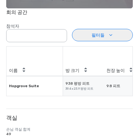
회의 공간
참석자
필터들
이름
방 크기
천장 높이
938 평방 피트
Hopgrove Suite
9.8 피트
39.4 x 23.9 평방 피트
객실
손님 객실 합계
49