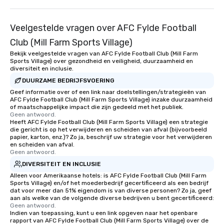
Veelgestelde vragen over AFC Fylde Football
Club (Mill Farm Sports Village)
Bekijk veelgestelde vragen van AFC Fylde Football Club (Mill Farm
Sports Village) over gezondheid en veiligheid, duurzaamheid en
diversiteit en inclusie.
DUURZAME BEDRIJFSVOERING
Geef informatie over of een link naar doelstellingen/strategieën van
AFC Fylde Football Club (Mill Farm Sports Village) inzake duurzaamheid
of maatschappelijke impact die zijn gedeeld met het publiek.
Geen antwoord.
Heeft AFC Fylde Football Club (Mill Farm Sports Village) een strategie
die gericht is op het verwijderen en scheiden van afval (bijvoorbeeld
papier, karton, enz.)? Zo ja, beschrijf uw strategie voor het verwijderen
en scheiden van afval.
Geen antwoord.
DIVERSITEIT EN INCLUSIE
Alleen voor Amerikaanse hotels: is AFC Fylde Football Club (Mill Farm
Sports Village) en/of het moederbedrijf gecertificeerd als een bedrijf
dat voor meer dan 51% eigendom is van diverse personen? Zo ja, geef
aan als welke van de volgende diverse bedrijven u bent gecertificeerd:
Geen antwoord.
Indien van toepassing, kunt u een link opgeven naar het openbare
rapport van AFC Fylde Football Club (Mill Farm Sports Village) over de