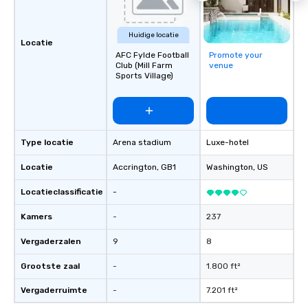
Huidige locatie
Locatie
AFC Fylde Football
Promote your
Club (Mill Farm
venue
Sports Village)
Type locatie
Arena stadium
Luxe-hotel
Locatie
Accrington
, GB1
Washington
, US
Locatieclassificatie
-
Kamers
-
237
Vergaderzalen
9
8
Grootste zaal
-
1.800 ft²
Vergaderruimte
-
7.201 ft²