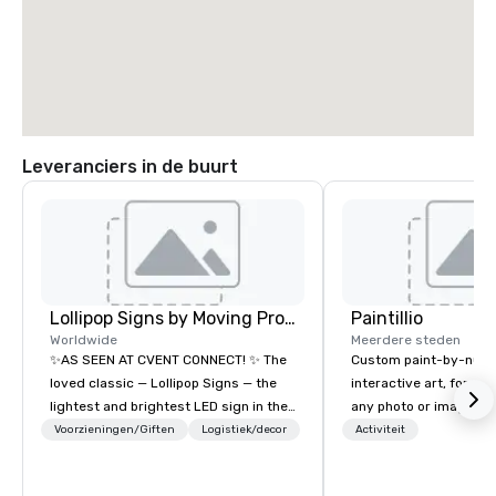
Leveranciers in de buurt
Lollipop Signs by Moving Products
Paintillio
Worldwide
Meerdere steden
✨AS SEEN AT CVENT CONNECT! ✨ The
Custom paint-by-numb
loved classic — Lollipop Signs — the
interactive art, for everyone
lightest and brightest LED sign in the
any photo or image in
world • Open Seats in Dark
by-number kits of any 
Voorzieningen/Giften
Logistiek/decor
Activiteit
Auditoriums • Brand Recognition • VIP
next corporate event,
Seating • Direct Guests & Manage
gathering, team buildin