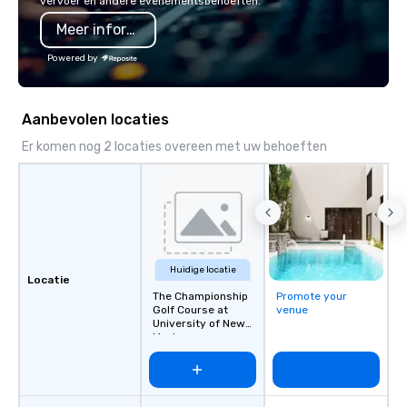
vervoer en andere evenementsbehoeften.
also a certified WOSB.
Meer informatie
Powered by
Aanbevolen locaties
Er komen nog 2 locaties overeen met uw behoeften
Huidige locatie
Locatie
The Championship
Promote your
Golf Course at
venue
University of New
Mexico