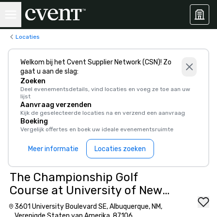
Locaties
Welkom bij het Cvent Supplier Network (CSN)! Zo
gaat u aan de slag:
Zoeken
Deel evenementsdetails, vind locaties en voeg ze toe aan uw
lijst
Aanvraag verzenden
Kijk de geselecteerde locaties na en verzend een aanvraag
Boeking
Vergelijk offertes en boek uw ideale evenementsruimte
Meer informatie
Locaties zoeken
The Championship Golf
Course at University of New
Mexico
3601 University Boulevard SE, Albuquerque, NM,
Verenigde Staten van Amerika, 87106