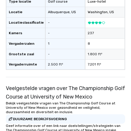
Type locatie
Golf course
Luxe-hotel
Locatie
Albuquerque
, US
Washington
, US
Locatieclassificatie
-
Kamers
-
237
Vergaderzalen
1
8
Grootste zaal
-
1.800 ft²
Vergaderruimte
2.500 ft²
7.201 ft²
Veelgestelde vragen over The Championship Golf
Course at University of New Mexico
Bekijk veelgestelde vragen van The Championship Golf Course at
University of New Mexico over gezondheid en veiligheid,
duurzaamheid en diversiteit en inclusie.
DUURZAME BEDRIJFSVOERING
Geef informatie over of een link naar doelstellingen/strategieën van
The Championship Golf Course at University of New Mexico inzake