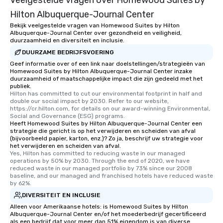
Veelgestelde vragen over Homewood Suites by
Hilton Albuquerque-Journal Center
Bekijk veelgestelde vragen van Homewood Suites by Hilton
Albuquerque-Journal Center over gezondheid en veiligheid,
duurzaamheid en diversiteit en inclusie.
DUURZAME BEDRIJFSVOERING
Geef informatie over of een link naar doelstellingen/strategieën van
Homewood Suites by Hilton Albuquerque-Journal Center inzake
duurzaamheid of maatschappelijke impact die zijn gedeeld met het
publiek.
Hilton has committed to cut our environmental footprint in half and 
double our social impact by 2030. Refer to our website, 
https://cr.hilton.com, for details on our award-winning Environmental, 
Social and Governance (ESG) programs.
Heeft Homewood Suites by Hilton Albuquerque-Journal Center een
strategie die gericht is op het verwijderen en scheiden van afval
(bijvoorbeeld papier, karton, enz.)? Zo ja, beschrijf uw strategie voor
het verwijderen en scheiden van afval.
Yes, Hilton has committed to reducing waste in our managed 
operations by 50% by 2030. Through the end of 2020, we have 
reduced waste in our managed portfolio by 73% since our 2008 
baseline, and our managed and franchised hotels have reduced waste 
by 62%.
DIVERSITEIT EN INCLUSIE
Alleen voor Amerikaanse hotels: is Homewood Suites by Hilton
Albuquerque-Journal Center en/of het moederbedrijf gecertificeerd
als een bedrijf dat voor meer dan 51% eigendom is van diverse