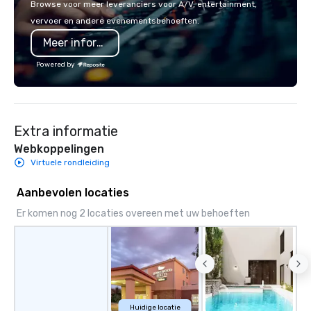
Browse voor meer leveranciers voor A/V, entertainment,
seamless from start to finish. We are
vervoer en andere evenementsbehoeften.
also a certified WOSB.
Meer informatie
Powered by
Extra informatie
Webkoppelingen
Virtuele rondleiding
Aanbevolen locaties
Er komen nog 2 locaties overeen met uw behoeften
Huidige locatie