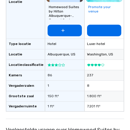
Locatie
Homewood Suites
Promote your
by Hilton
venue
Albuquerque-
Journal Center
Type locatie
Hotel
Luxe-hotel
Locatie
Albuquerque
, US
Washington
, US
Locatieclassificatie
Kamers
86
237
Vergaderzalen
1
8
Grootste zaal
150 ft²
1.800 ft²
Vergaderruimte
1 ft²
7.201 ft²