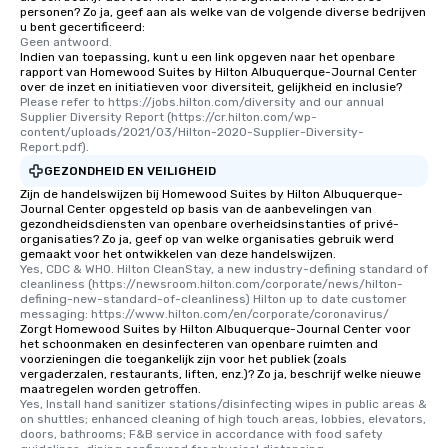
personen? Zo ja, geef aan als welke van de volgende diverse bedrijven
u bent gecertificeerd:
Geen antwoord.
Indien van toepassing, kunt u een link opgeven naar het openbare
rapport van Homewood Suites by Hilton Albuquerque-Journal Center
over de inzet en initiatieven voor diversiteit, gelijkheid en inclusie?
Please refer to https://jobs.hilton.com/diversity and our annual 
Supplier Diversity Report (https://cr.hilton.com/wp-
content/uploads/2021/03/Hilton-2020-Supplier-Diversity-
Report.pdf).
GEZONDHEID EN VEILIGHEID
Zijn de handelswijzen bij Homewood Suites by Hilton Albuquerque-
Journal Center opgesteld op basis van de aanbevelingen van
gezondheidsdiensten van openbare overheidsinstanties of privé-
organisaties? Zo ja, geef op van welke organisaties gebruik werd
gemaakt voor het ontwikkelen van deze handelswijzen.
Yes, CDC & WHO. Hilton CleanStay, a new industry-defining standard of 
cleanliness (https://newsroom.hilton.com/corporate/news/hilton-
defining-new-standard-of-cleanliness) Hilton up to date customer 
messaging: https://www.hilton.com/en/corporate/coronavirus/
Zorgt Homewood Suites by Hilton Albuquerque-Journal Center voor
het schoonmaken en desinfecteren van openbare ruimten and
voorzieningen die toegankelijk zijn voor het publiek (zoals
vergaderzalen, restaurants, liften, enz.)? Zo ja, beschrijf welke nieuwe
maatregelen worden getroffen.
Yes, Install hand sanitizer stations/disinfecting wipes in public areas & 
on shuttles; enhanced cleaning of high touch areas, lobbies, elevators, 
doors, bathrooms; F&B service in accordance with food safety 