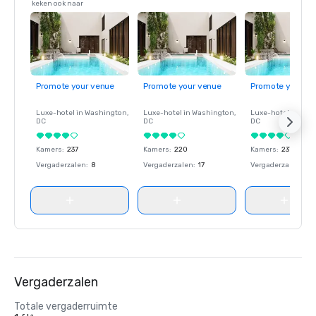
keken ook naar
Promote your venue
Promote your venue
Promote your ve
Luxe-hotel in
Washington
,
Luxe-hotel in
Washington
,
Luxe-hotel in
Wash
DC
DC
DC
Kamers
:
237
Kamers
:
220
Kamers
:
237
Vergaderzalen
:
8
Vergaderzalen
:
17
Vergaderzalen
:
8
Vergaderzalen
Totale vergaderruimte