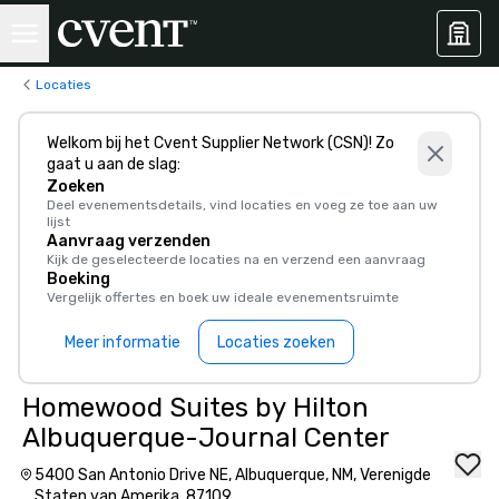
Locaties
Welkom bij het Cvent Supplier Network (CSN)! Zo
gaat u aan de slag:
Zoeken
Deel evenementsdetails, vind locaties en voeg ze toe aan uw
lijst
Aanvraag verzenden
Kijk de geselecteerde locaties na en verzend een aanvraag
Boeking
Vergelijk offertes en boek uw ideale evenementsruimte
Meer informatie
Locaties zoeken
Homewood Suites by Hilton
Albuquerque-Journal Center
5400 San Antonio Drive NE, Albuquerque, NM, Verenigde
Staten van Amerika, 87109