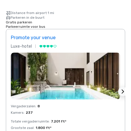
Distance from airport 1 mi
Parkeren in de buurt
Gratis parkeren
Parkeerruimte voor bus
Promote your venue
Prom
Luxe-hotel
Luxe-
Vergaderzalen
:
8
Verga
Kamers
:
237
Kamer
Totale vergaderruimte
:
7.201 ft²
Total
Grootste zaal
:
1.800 ft²
Groots