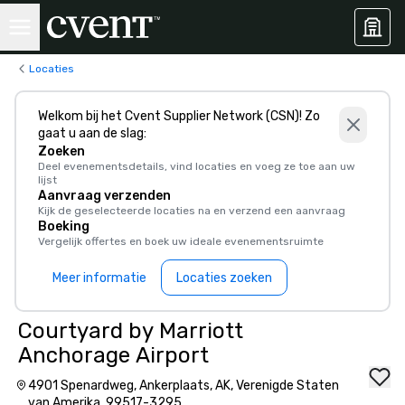
Locaties
Welkom bij het Cvent Supplier Network (CSN)! Zo
gaat u aan de slag:
Zoeken
Deel evenementsdetails, vind locaties en voeg ze toe aan uw
lijst
Aanvraag verzenden
Kijk de geselecteerde locaties na en verzend een aanvraag
Boeking
Vergelijk offertes en boek uw ideale evenementsruimte
Meer informatie
Locaties zoeken
Courtyard by Marriott
Anchorage Airport
4901 Spenardweg, Ankerplaats, AK, Verenigde Staten
van Amerika, 99517-3295