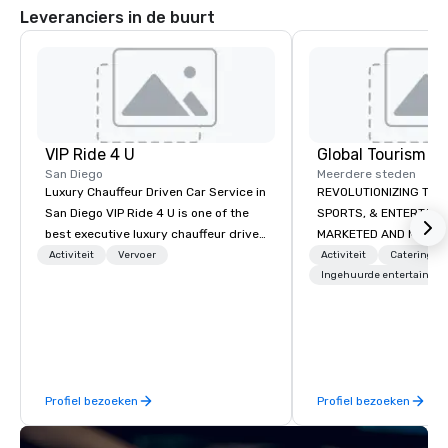
Leveranciers in de buurt
VIP Ride 4 U
San Diego
Meerdere steden
Luxury Chauffeur Driven Car Service in
REVOLUTIONIZING THE WAY TOURISM,
San Diego VIP Ride 4 U is one of the
SPORTS, & ENTERTAINMENT ARE
best executive luxury chauffeur driven
MARKETED AND MONETIZED. One stop
car service in San Diego for Airport
shop for all of your spo
Activiteit
Vervoer
Activiteit
Catering
Transfers, Business, Wedding and
the United States. NFL
Ingehuurde entertainme
Events. Give yourself an amazing
MLS, Formula1, etc.
travelling experience with
professional chauffeur services of VIP
Ride 4 U. Here you will find a fantastic
collection of luxury vehicles waiting
Profiel bezoeken
Profiel bezoeken
for you to ride and explore the San
Diego with your family, business
meeting or friends.