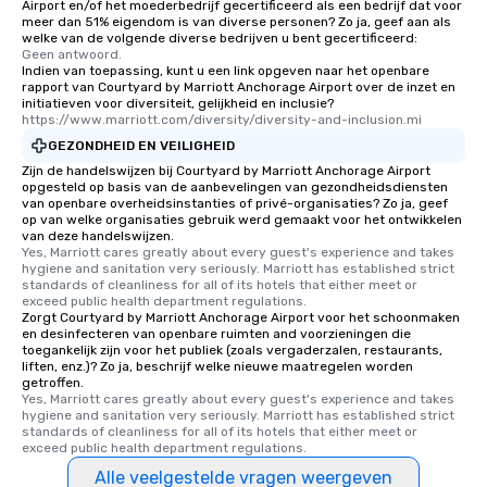
Airport en/of het moederbedrijf gecertificeerd als een bedrijf dat voor
meer dan 51% eigendom is van diverse personen? Zo ja, geef aan als
welke van de volgende diverse bedrijven u bent gecertificeerd:
Geen antwoord.
Indien van toepassing, kunt u een link opgeven naar het openbare
rapport van Courtyard by Marriott Anchorage Airport over de inzet en
initiatieven voor diversiteit, gelijkheid en inclusie?
https://www.marriott.com/diversity/diversity-and-inclusion.mi
GEZONDHEID EN VEILIGHEID
Zijn de handelswijzen bij Courtyard by Marriott Anchorage Airport
opgesteld op basis van de aanbevelingen van gezondheidsdiensten
van openbare overheidsinstanties of privé-organisaties? Zo ja, geef
op van welke organisaties gebruik werd gemaakt voor het ontwikkelen
van deze handelswijzen.
Yes, Marriott cares greatly about every guest's experience and takes 
hygiene and sanitation very seriously. Marriott has established strict 
standards of cleanliness for all of its hotels that either meet or 
exceed public health department regulations. 
Zorgt Courtyard by Marriott Anchorage Airport voor het schoonmaken
en desinfecteren van openbare ruimten and voorzieningen die
toegankelijk zijn voor het publiek (zoals vergaderzalen, restaurants,
liften, enz.)? Zo ja, beschrijf welke nieuwe maatregelen worden
getroffen.
Yes, Marriott cares greatly about every guest's experience and takes 
hygiene and sanitation very seriously. Marriott has established strict 
standards of cleanliness for all of its hotels that either meet or 
exceed public health department regulations. 
Alle veelgestelde vragen weergeven