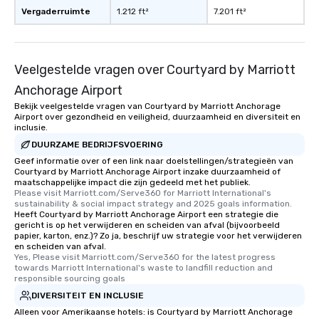
Vergaderruimte
1.212 ft²
7.201 ft²
Veelgestelde vragen over Courtyard by Marriott
Anchorage Airport
Bekijk veelgestelde vragen van Courtyard by Marriott Anchorage
Airport over gezondheid en veiligheid, duurzaamheid en diversiteit en
inclusie.
DUURZAME BEDRIJFSVOERING
Geef informatie over of een link naar doelstellingen/strategieën van
Courtyard by Marriott Anchorage Airport inzake duurzaamheid of
maatschappelijke impact die zijn gedeeld met het publiek.
Please visit Marriott.com/Serve360 for Marriott International's 
sustainability & social impact strategy and 2025 goals information.
Heeft Courtyard by Marriott Anchorage Airport een strategie die
gericht is op het verwijderen en scheiden van afval (bijvoorbeeld
papier, karton, enz.)? Zo ja, beschrijf uw strategie voor het verwijderen
en scheiden van afval.
Yes, Please visit Marriott.com/Serve360 for the latest progress 
towards Marriott International's waste to landfill reduction and 
responsible sourcing goals
DIVERSITEIT EN INCLUSIE
Alleen voor Amerikaanse hotels: is Courtyard by Marriott Anchorage