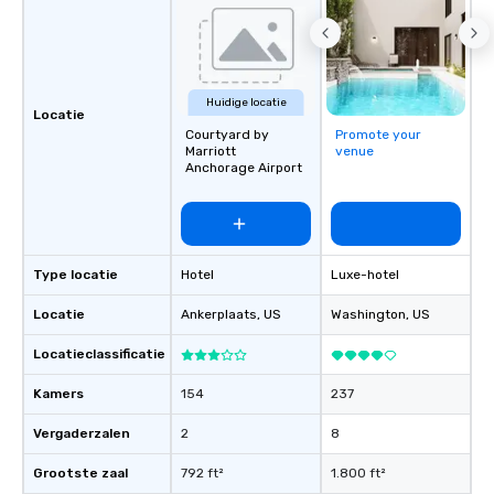
Huidige locatie
Locatie
Courtyard by
Promote your
Marriott
venue
Anchorage Airport
Type locatie
Hotel
Luxe-hotel
Locatie
Ankerplaats
, US
Washington
, US
Locatieclassificatie
Kamers
154
237
Vergaderzalen
2
8
Grootste zaal
792 ft²
1.800 ft²