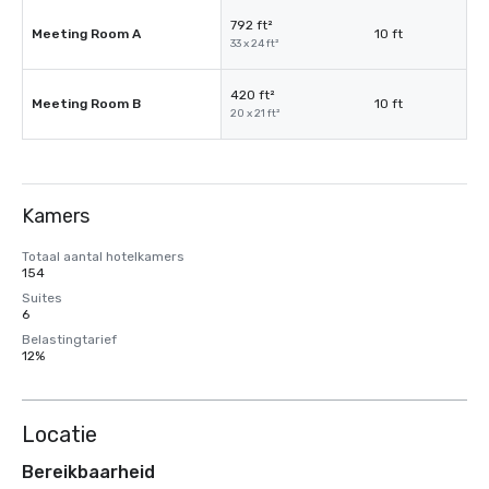
792 ft²
Meeting Room A
10 ft
33 x 24 ft²
420 ft²
Meeting Room B
10 ft
20 x 21 ft²
Kamers
Totaal aantal hotelkamers
154
Suites
6
Belastingtarief
12%
Locatie
Bereikbaarheid